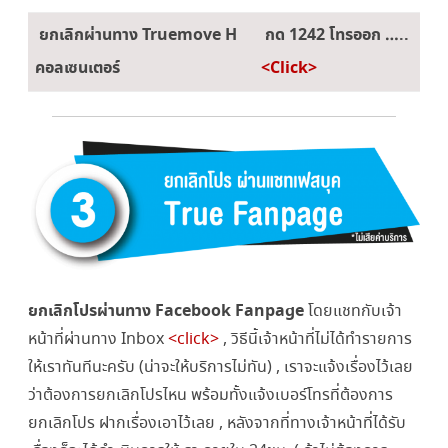
ยกเลิกผ่านทาง Truemove H
กด 1242 โทรออก …..
คอลเซนเตอร์
<Click>
ยกเลิกโปรผ่านทาง Facebook Fanpage
โดยแชทกับเจ้า
หน้าที่ผ่านทาง Inbox
<click>
, วิธีนี้เจ้าหน้าที่ไม่ได้ทำรายการ
ให้เราทันทีนะครับ (น่าจะให้บริการไม่ทัน) , เราจะแจ้งเรื่องไว้เลย
ว่าต้องการยกเลิกโปรไหน พร้อมทั้งแจ้งเบอร์โทรที่ต้องการ
ยกเลิกโปร ฝากเรื่องเอาไว้เลย , หลังจากที่ทางเจ้าหน้าที่ได้รับ