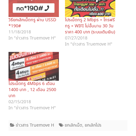
o
o
n
n
T
F
w
a
i
c
วิธียกเลิกเน็ตทรู ผ่าน USSD
โปรเน็ตทรู 2 Mbps + โทรฟรี
t
e
*190#
ทรู + WIFI ไม่อั้นนาน 30 วัน
t
b
e
o
11/18/2018
ราคา 400 บาท (ระบบเติมเงิน)
r
o
(
k
In "ข่าวสาร Truemove H"
07/27/2018
O
(
In "ข่าวสาร Truemove H"
p
O
e
p
n
e
s
n
i
s
n
i
n
n
e
n
w
e
w
w
โปรเน็ตทรู 4Mbps 6 เดือน
i
w
n
i
1400 บาท , 12 เดือน 2500
d
n
บาท
o
d
w
o
02/15/2018
)
w
In "ข่าวสาร Truemove H"
)
ข่าวสาร Truemove H
ยกเลิกเน็ต
,
ยกเลิกโปร