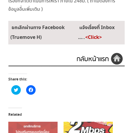
เรื่องก็จะได้ดำเนินการให้เรา ภายใน 24ชม. ( ถ้าไม่ต้องการ
ข้อมูลอื่นเพิ่มเติม )
ยกเลิกผ่านทาง Facebook
แจ้งเรื่องที่ Inbox
(Truemove H)
…..
<Click>
Share this:
C
C
l
l
i
i
c
c
k
k
t
t
o
o
Related
s
s
h
h
a
a
r
r
e
e