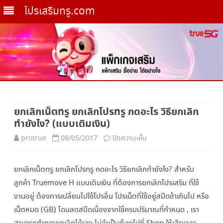
โปรเสริมทรู.com
Skip
to
ยกเลิกเน็ตทรู ยกเลิกโปรทรู กดอะไร วิธียกเลิก
content
ทำยังไง? (แบบเติมเงิน)
บน
protrue
08/05/2017
ปิดความเห็น
ยกเลิก
ยกเลิกเน็ตทรู ยกเลิกโปรทรู กดอะไร วิธียกเลิกทำยังไง? สำหรับ
เน็ต
ลูกค้า Truemove H แบบเติมเงิน ที่ต้องการยกเลิกโปรเสริม ที่ใช้
ทรู
งานอยู่ ต้องการเปลี่ยนไปใช้โปรอื่น โปรเน็ตที่ใช้อยู่สปีดช้าเกินไป หรือ
ยกเลิก
เน็ตหมด (GB) โดนลดสปีดเนื่องจากใช้ครบปริมาณที่กำหนด , เรา