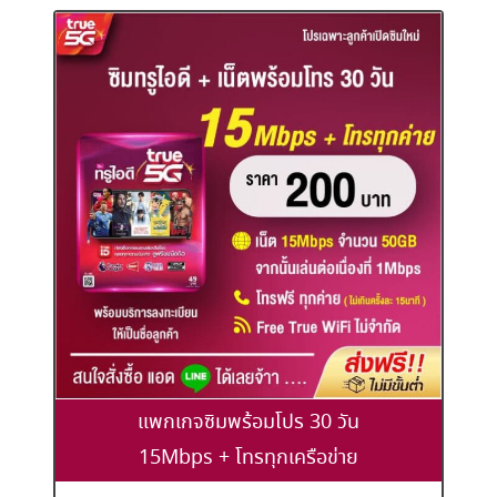
แพกเกจซิมพร้อมโปร 30 วัน
15Mbps + โทรทุกเครือข่าย