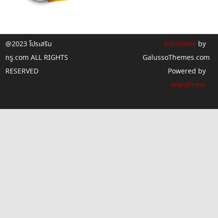
@2023 โปรเสริม
Ribosome
by
ทรู.com ALL RIGHTS
GalussoThemes.com
RESERVED
Powered by
WordPress