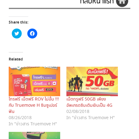
Share this:
C
C
l
l
i
i
c
c
k
k
t
t
o
o
Related
s
s
h
h
a
a
r
r
e
e
o
o
n
n
T
F
w
a
i
c
โทรฟรี เน็ตฟรี ROV ไม่อั้น !!!
เน็ตทรูฟรี 50GB เพียง
t
e
กับ Truemove H ซิมซูเปอร์
อัพเกรดซิมเติมเงินเป็น 4G
t
b
e
o
ฟัน
02/08/2018
r
o
(
k
08/26/2018
In "ข่าวสาร Truemove H"
O
(
In "ข่าวสาร Truemove H"
p
O
e
p
n
e
s
n