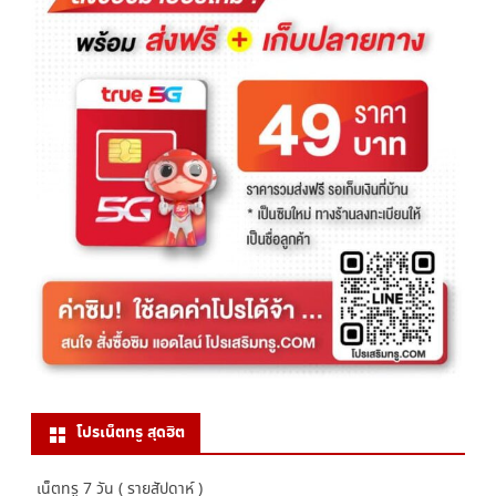
โปรเน็ตทรู สุดฮิต
เน็ตทรู 7 วัน ( รายสัปดาห์ )