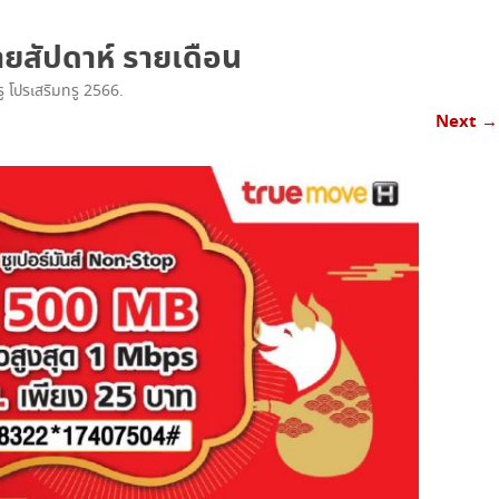
เน็ตทรู+โทรฟรีทรู
ายสัปดาห์ รายเดือน
เน็ตทรู+โทรทุกค่าย
รู โปรเสริมทรู 2566
.
โทรฟรีทรู+เน็ตทรู SUPER SAVE ไม่อั้น
Next →
X 4
โทรฟรีทรู+เน็ตทรู แพ็คเกจคูณสาม
โปรเน็ตทรู+โทร 3G SMART
โปรเน็ตทรู+โทร ISMART
โปรเน็ตทรู+โทร SMART COMBO
TRUE WIFI