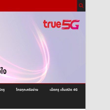
ีทรู
โทรทุกเครือข่าย
เน็ตทรู เต็มสปีด 4G