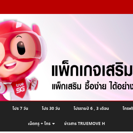
Skip
โปร 7 วัน
โปร 30 วัน
โปรรายปี 6 , 3 เดือน
โทรฟร
to
content
เน็ตทรู + โทร
ข่าวสาร TRUEMOVE H