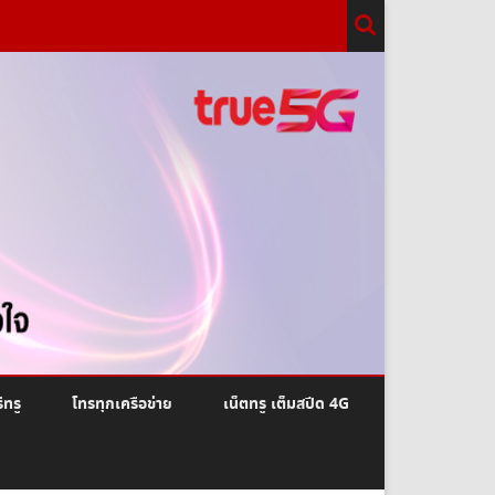
ีทรู
โทรทุกเครือข่าย
เน็ตทรู เต็มสปีด 4G