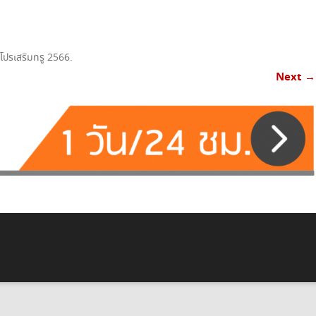
เน็ตทรู+โทรฟรีทรู
เน็ตทรู+โทรทุกค่าย
 โปรเสริมทรู 2566
.
โทรฟรีทรู+เน็ตทรู SUPER SAVE ไม่อั้น
Next →
X 4
โทรฟรีทรู+เน็ตทรู แพ็คเกจคูณสาม
โปรเน็ตทรู+โทร 3G SMART
โปรเน็ตทรู+โทร ISMART
โปรเน็ตทรู+โทร SMART COMBO
TRUE WIFI