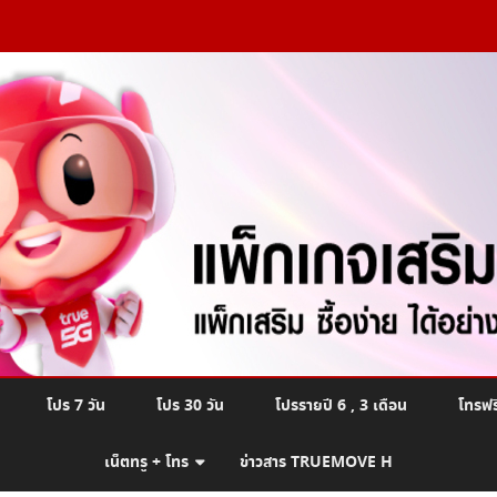
Skip
โปร 7 วัน
โปร 30 วัน
โปรรายปี 6 , 3 เดือน
โทรฟร
to
content
เน็ตทรู + โทร
ข่าวสาร TRUEMOVE H