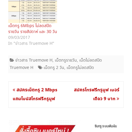
n
e
s
n
i
s
n
i
n
n
e
n
w
e
เน็ตทรู 6Mbps ไม่ลดสปีด
w
w
รายวัน รายสัปดาห์ และ 30 วัน
i
w
n
i
09/03/2017
d
n
In "ข่าวสาร Truemove H"
o
d
w
o
)
w
)
ข่าวสาร Truemove H
,
เน็ตทรูรายวัน
,
เน็ตไม่ลดสปีด
Truemove H
เน็ตทรู 2 วัน
,
เน็ตทรูไม่ลดสปีด
แนะแนว
สมัครเน็ตทรู 2 Mbps
สมัครโทรฟรีทรูมูฟ เบอร์
เรื่อง
แถมโบนัสโทรฟรีทรูมูฟ
เดียว 9 บาท