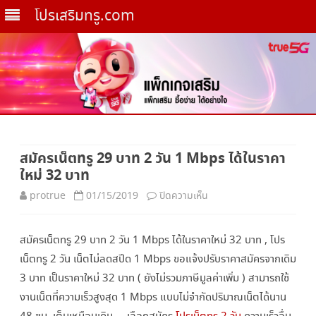
โปรเสริมทรู.com
Skip
to
สมัครเน็ตทรู 29 บาท 2 วัน 1 Mbps ได้ในราคา
content
ใหม่ 32 บาท
บน
protrue
01/15/2019
ปิดความเห็น
สมัคร
สมัครเน็ตทรู 29 บาท 2 วัน 1 Mbps ได้ในราคาใหม่ 32 บาท , โปร
เน็ต
เน็ตทรู 2 วัน เน็ตไม่ลดสปีด 1 Mbps ขอแจ้งปรับราคาสมัครจากเดิม
ทรู
3 บาท เป็นราคาใหม่ 32 บาท ( ยังไม่รวมภาษีมูลค่าเพิ่ม ) สามารถใช้
29
งานเน็ตที่ความเร็วสูงสุด 1 Mbps แบบไม่จำกัดปริมาณเน็ตได้นาน