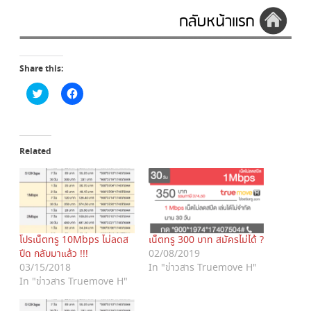
Share this:
C
C
l
l
i
i
c
c
k
k
t
t
o
o
Related
s
s
h
h
a
a
r
r
e
e
o
o
n
n
T
F
w
a
i
c
โปรเน็ตทรู 10Mbps ไม่ลดส
เน็ตทรู 300 บาท สมัครไม่ได้ ?
t
e
ปีด กลับมาแล้ว !!!
02/08/2019
t
b
e
o
03/15/2018
In "ข่าวสาร Truemove H"
r
o
(
k
In "ข่าวสาร Truemove H"
O
(
p
O
e
p