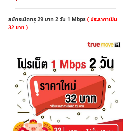
สมัครเน็ตทรู 29 บาท 2 วัน 1 Mbps
( ประราคาเป็น
32 บาท )