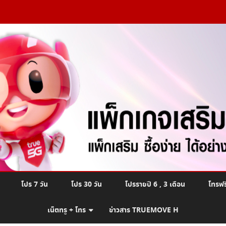
Skip
โปร 7 วัน
โปร 30 วัน
โปรรายปี 6 , 3 เดือน
โทรฟร
to
content
เน็ตทรู + โทร
ข่าวสาร TRUEMOVE H