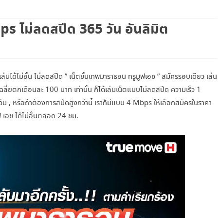
เน็ตทรู+โทรฟรีทรู
s ไม่ลดสปีด 365 วัน อันลิมิต
เน็ตทรู+โทรทุกค่าย
โทรฟรีทรู+เน็ตทรู SUPER SAVE ไม่อั้น
X 4
ได้ไม่อั้น ไม่ลดสปีด ” เน็ตขั้นเทพมาราธอน ทรูมูฟเอช ” สมัครรอบเดียว เล่น
โทรฟรีทรู+เน็ตทรู แพ็คเกจคูณสาม
ลี่ยตกเดือนละ 100 บาท เท่านั้น ก็ได้เล่นเน็ตแบบไม่ลดสปีด ความเร็ว 1
โปรเน็ตทรู+โทร 3G SMART
 , หรือถ้าต้องการสปีดสูงกว่านี้ เราก็มีแบบ 4 Mbps ให้เลือกสมัครในราคา
 เอช ได้ไม่อั้นตลอด 24 ชม.
โปรเน็ตทรู+โทร ISMART
โปรเน็ตทรู+โทร SMART COMBO
TRUE WIFI