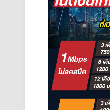
สปีด
365
วัน
อัน
ลิ
มิต