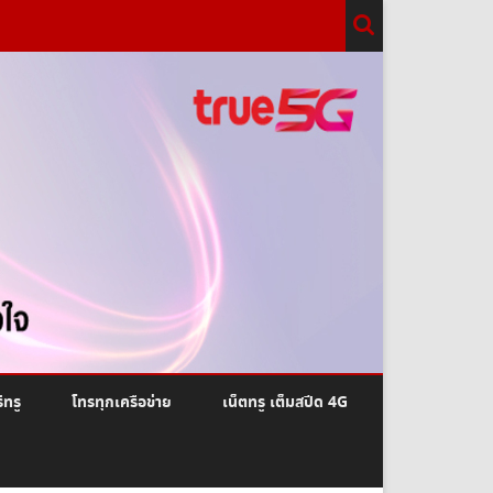
ีทรู
โทรทุกเครือข่าย
เน็ตทรู เต็มสปีด 4G