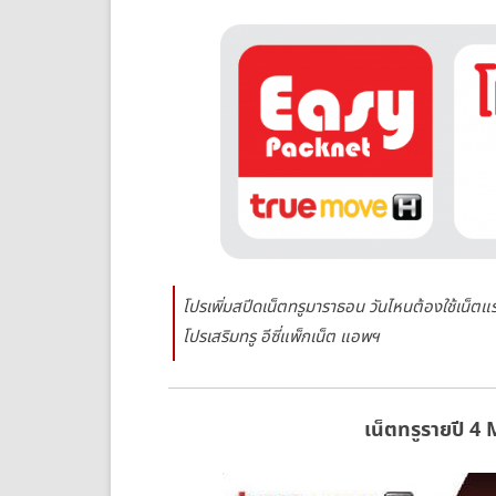
โปรเพิ่มสปีดเน็ตทรูมาราธอน วันไหนต้องใช้เน็ตแรง ก็
โปรเสริมทรู อีซี่แพ็กเน็ต แอพฯ
เน็ตทรูรายปี 4