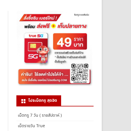
โปรเน็ตทรู สุดฮิต
เน็ตทรู 7 วัน ( รายสัปดาห์ )
เน็ตรายวัน True