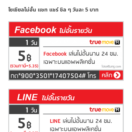
โซเชียลไม่อั้น แชท แชร์ ชิล ๆ วันละ 5 บาท