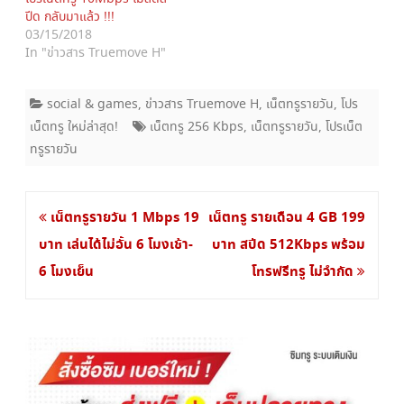
i
w
n
i
ปีด กลับมาแล้ว !!!
d
n
03/15/2018
o
d
w
o
In "ข่าวสาร Truemove H"
)
w
)
social & games
,
ข่าวสาร Truemove H
,
เน็ตทรูรายวัน
,
โปร
เน็ตทรู ใหม่ล่าสุด!
เน็ตทรู 256 Kbps
,
เน็ตทรูรายวัน
,
โปรเน็ต
ทรูรายวัน
แนะแนว
เน็ตทรูรายวัน 1 Mbps 19
เน็ตทรู รายเดือน 4 GB 199
เรื่อง
บาท เล่นได้ไม่อั้น 6 โมงเช้า-
บาท สปีด 512Kbps พร้อม
6 โมงเย็น
โทรฟรีทรู ไม่จำกัด