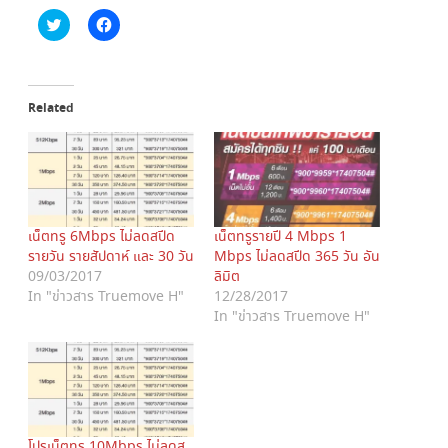
C
C
l
l
i
i
c
c
k
k
t
t
o
o
Related
s
s
h
h
a
a
r
r
e
e
o
o
n
n
T
F
w
a
i
c
เน็ตทรู 6Mbps ไม่ลดสปีด
เน็ตทรูรายปี 4 Mbps 1
t
e
รายวัน รายสัปดาห์ และ 30 วัน
Mbps ไม่ลดสปีด 365 วัน อัน
t
b
e
o
09/03/2017
ลิมิต
r
o
(
k
In "ข่าวสาร Truemove H"
12/28/2017
O
(
In "ข่าวสาร Truemove H"
p
O
e
p
n
e
s
n
i
s
n
i
n
n
e
n
w
e
w
w
โปรเน็ตทรู 10Mbps ไม่ลดส