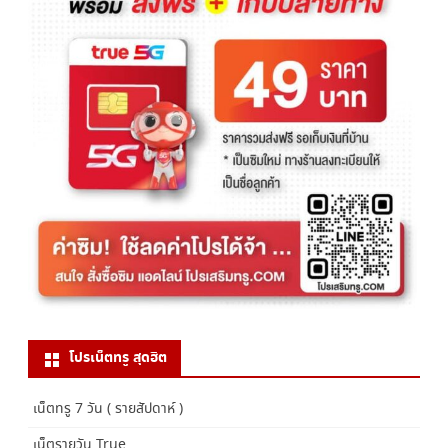
โปรเน็ตทรู สุดฮิต
เน็ตทรู 7 วัน ( รายสัปดาห์ )
เน็ตรายวัน True