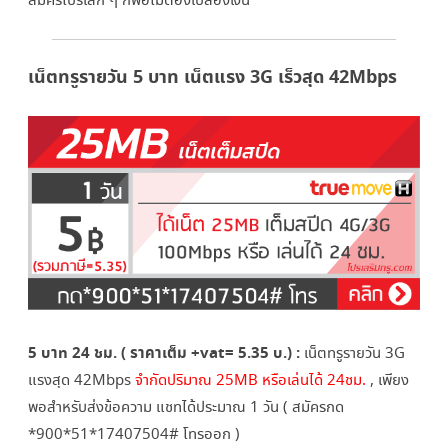
สมัครโปรเล็ก ๆ ก็พอไม่ต้องเปลืองเงิน
5
บาท
เน็ตทรูรายวัน 5 บาท เน็ตแรง 3G เร็วสุด 42Mbps
เน็ต
แรง
ไม่
จำกัด
โซ
เชีย
ล
ไม่
5 บาท 24 ชม. ( ราคาเต็ม +vat= 5.35 บ.) :
เน็ตทรูรายวัน 3G
อั้น
แรงสุด 42Mbps
จำกัดปริมาณ 25MB หรือเล่นได้ 24ชม.
, เพียง
พอสำหรับส่งข้อความ แชทได้ประมาณ 1 วัน ( สมัครกด
*900*51*17407504# โทรออก )