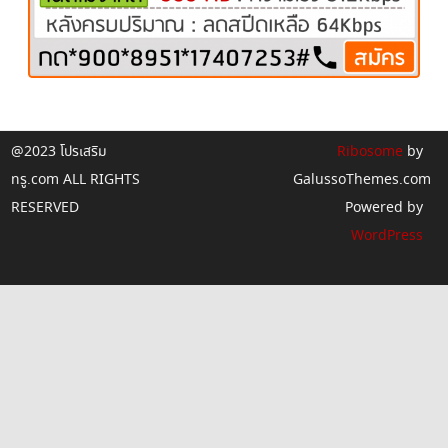
@2023 โปรเสริม
Ribosome
by
ทรู.com ALL RIGHTS
GalussoThemes.com
RESERVED
Powered by
WordPress