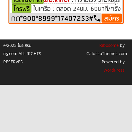
@2023 โปรเสริม
Ribosome
by
ทรู.com ALL RIGHTS
GalussoThemes.com
RESERVED
Powered by
WordPress