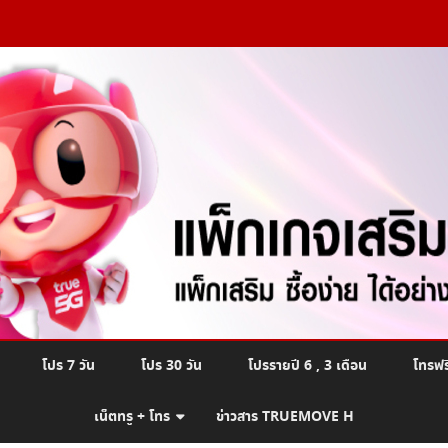
Skip
โปร 7 วัน
โปร 30 วัน
โปรรายปี 6 , 3 เดือน
โทรฟร
to
content
เน็ตทรู + โทร
ข่าวสาร TRUEMOVE H