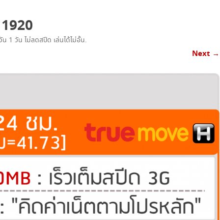
เน็ตทรู+โทรฟรีทรู
ม 1920
เน็ตทรู+โทรทุกค่าย
ัน 1 วัน ไม่ลดสปีด เล่นได้ไม่อั้น
.
โทรฟรีทรู+เน็ตทรู SUPER SAVE ไม่อั้น
Next →
X 4
โทรฟรีทรู+เน็ตทรู แพ็คเกจคูณสาม
โปรเน็ตทรู+โทร 3G SMART
โปรเน็ตทรู+โทร ISMART
โปรเน็ตทรู+โทร SMART COMBO
TRUE WIFI