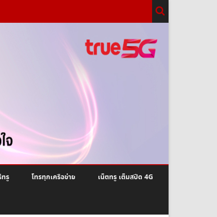
ีทรู
โทรทุกเครือข่าย
เน็ตทรู เต็มสปีด 4G