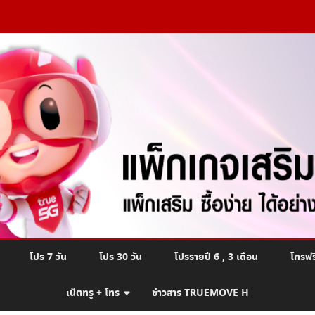
Skip
โปร 7 วัน
โปร 30 วัน
โปรรายปี 6 , 3 เดือน
โทรฟร
to
content
เน็ตทรู + โทร
ข่าวสาร TRUEMOVE H