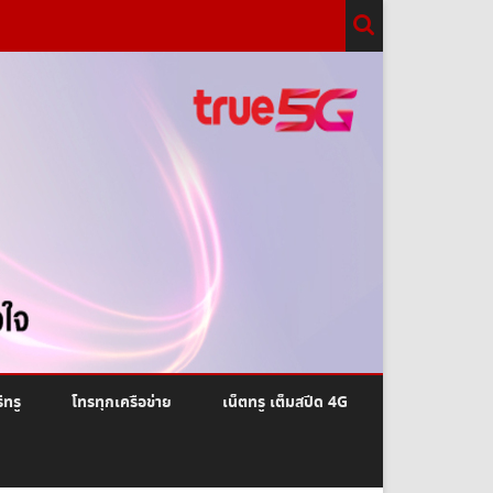
ีทรู
โทรทุกเครือข่าย
เน็ตทรู เต็มสปีด 4G