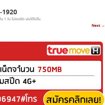
เน็ตทรู+โทรฟรีทรู
ม-1920
เน็ตทรู+โทรทุกค่าย
ัน 1 วัน ไม่ลดสปีด เล่นได้ไม่อั้น
.
โทรฟรีทรู+เน็ตทรู SUPER SAVE ไม่อั้น
Next →
X 4
โทรฟรีทรู+เน็ตทรู แพ็คเกจคูณสาม
โปรเน็ตทรู+โทร 3G SMART
โปรเน็ตทรู+โทร ISMART
โปรเน็ตทรู+โทร SMART COMBO
TRUE WIFI