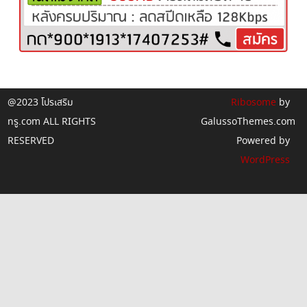
@2023 โปรเสริม
Ribosome
by
ทรู.com ALL RIGHTS
GalussoThemes.com
RESERVED
Powered by
WordPress