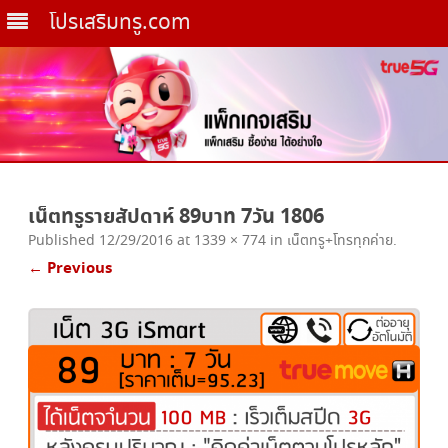
โปรเสริมทรู.com
Skip
to
เน็ตทรูรายสัปดาห์ 89บาท 7วัน 1806
content
Published
12/29/2016
at
1339 × 774
in
เน็ตทรู+โทรทุกค่าย
.
← Previous