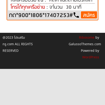
@2023 โปรเสริม
Ribosome
by
ทรู.com ALL RIGHTS
GalussoThemes.com
RESERVED
Powered by
WordPress