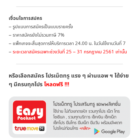
เงื่อนไขการสมัคร
– รูปแบบการสมัครเป็นแบบรายครั้ง
– ราคาสมัครยังไม่รวมภาษี 7%
– แพ็กเกจจะสิ้นสุดการให้บริการเวลา 24.00 น. ในวันใช้งานวันที่ 7
–
ระยะเวลาสมัครเฉพาะช่วงวันที่ 25 – 31 กรกฏาคม 2561 เท่านั้น
หรือเลือกสมัคร โปรเน็ตทรู แรง ๆ ผ่านแอพ ฯ ได้ง่าย
ๆ มีครบทุกโปร
โหลดฟรี !!!