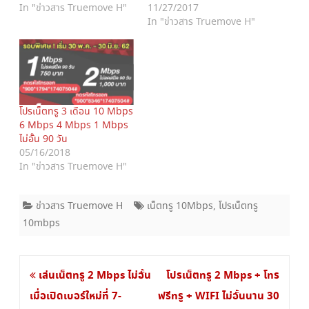
(
k
In "ข่าวสาร Truemove H"
11/27/2017
O
(
In "ข่าวสาร Truemove H"
p
O
e
p
n
e
s
n
i
s
n
i
n
n
e
n
w
e
w
w
โปรเน็ตทรู 3 เดือน 10 Mbps
i
w
n
i
6 Mbps 4 Mbps 1 Mbps
d
n
ไม่อั้น 90 วัน
o
d
w
o
05/16/2018
)
w
In "ข่าวสาร Truemove H"
)
ข่าวสาร Truemove H
เน็ตทรู 10Mbps
,
โปรเน็ตทรู
10mbps
แนะแนว
เล่นเน็ตทรู 2 Mbps ไม่อั้น
โปรเน็ตทรู 2 Mbps + โทร
เรื่อง
เมื่อเปิดเบอร์ใหม่ที่ 7-
ฟรีทรู + WIFI ไม่อั้นนาน 30