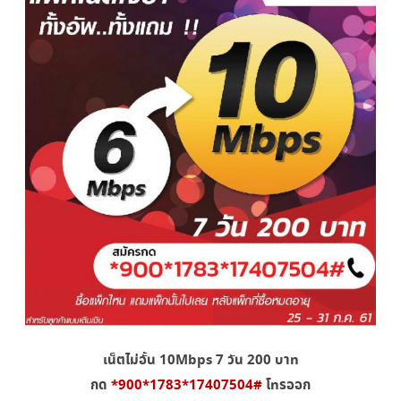
เน็ตไม่อั้น 10Mbps 7 วัน 200 บาท
กด
*900*1783*17407504#
โทรออก