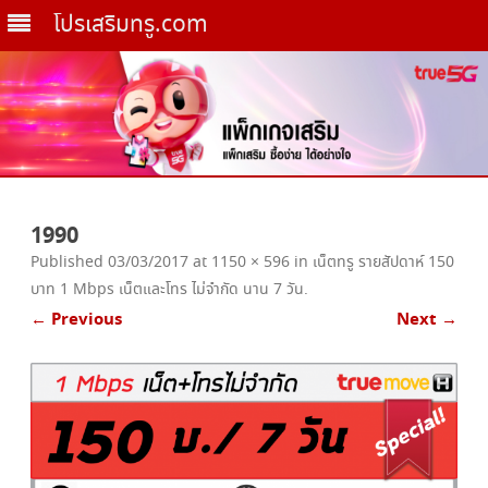
โปรเสริมทรู.com
Skip
to
1990
content
Published
03/03/2017
at
1150 × 596
in
เน็ตทรู รายสัปดาห์ 150
บาท 1 Mbps เน็ตและโทร ไม่จำกัด นาน 7 วัน
.
← Previous
Next →