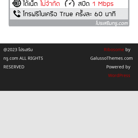
@2023 โปรเสริม
Ribosome
by
ทรู.com ALL RIGHTS
GalussoThemes.com
RESERVED
Powered by
WordPress