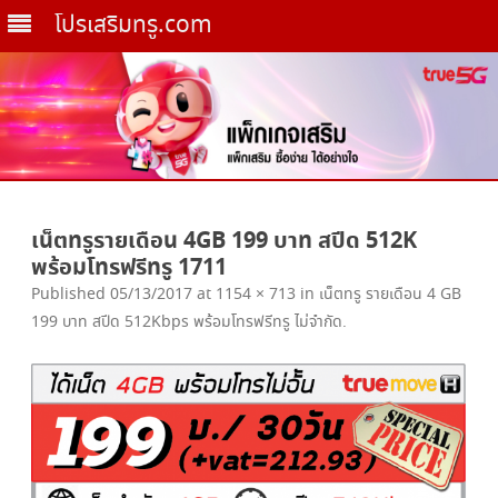
โปรเสริมทรู.com
Skip
to
เน็ตทรูรายเดือน 4GB 199 บาท สปีด 512K
content
พร้อมโทรฟรีทรู 1711
Published
05/13/2017
at
1154 × 713
in
เน็ตทรู รายเดือน 4 GB
199 บาท สปีด 512Kbps พร้อมโทรฟรีทรู ไม่จำกัด
.