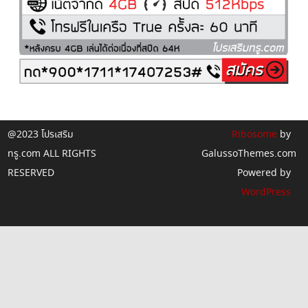
@2023 โปรเสริม
Ribosome
by
ทรู.com ALL RIGHTS
GalussoThemes.com
RESERVED
Powered by
WordPress