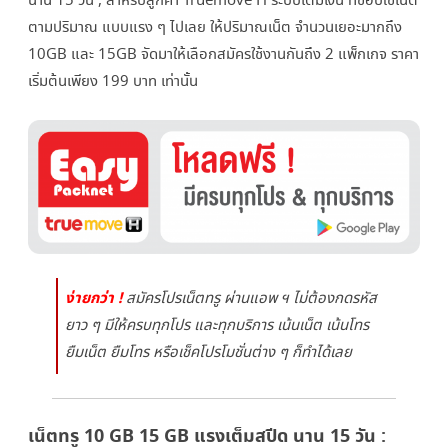
นาน 15 วัน , สำหรับลูกค้า Truemove H ระบบเติมเงิน ที่ชอบใช้เน็ต
15
ตามปริมาณ แบบแรง ๆ ไปเลย ให้ปริมาณเน็ต จำนวนเยอะมากถึง
GB
10GB และ 15GB จัดมาให้เลือกสมัครใช้งานกันถึง 2 แพ็กเกจ ราคา
แรง
เริ่มต้นเพียง 199 บาท เท่านั้น
เต็ม
สปีด
นาน
15
วัน
(
ง่ายกว่า !
สมัครโปรเน็ตทรู ผ่านแอพ ฯ ไม่ต้องกดรหัส
ทรู
ยาว ๆ มีให้ครบทุกโปร และทุกบริการ เน้นเน็ต เน้นโทร
ยืมเน็ต ยืมโทร หรือเช็คโปรโมชั่นต่าง ๆ ก็ทำได้เลย
มูฟ
เติม
เงิน
เน็ตทรู 10 GB 15 GB แรงเต็มสปีด นาน 15 วัน :