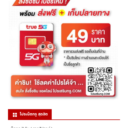
โปรเน็ตทรู สุดฮิต