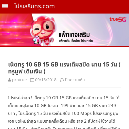
โปรเสริมทรู.com
Skip
to
เน็ตทรู 10 GB 15 GB แรงเต็มสปีด นาน 15 วัน (
content
ทรูมูฟ เติมเงิน )
บน
protrue
09/13/2018
ปิดความเห็น
เน็ต
โปรใหม่ล่าสุด ! เน็ตทรู 10 GB 15 GB แรงเต็มสปีด นาน 15 วัน ได้
ทรู
เน็ตเยอะจุใจถึง 10 GB ในราคา 199 บาท และ 15 GB ราคา 249
10
บาท , โปรเน็ตทรู 15 วัน แรงเต็มสปีด 100 Mbps โปรเสริมทรู มูฟ
GB
เอช ชุดใหม่ล่าสุด แบบรายครึ่งเดือน หรือ ราย 2 สัปดาห์ ใช้งานได้