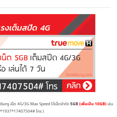
5GB
(เพิ่มเป็น 10GB)
ริมทรู เน็ต 4G/3G Max Speed ได้เน็ตจำกัด
เล่น
900*1937*17407504# โทร )