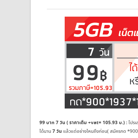
99 บาท 7 วัน ( ราคาเต็ม +vat= 105.93 บ.) :
โปรเส
7 วัน
ได้นาน
แล้วแต่อย่างไหนถึงก่อน( สมัครกด *