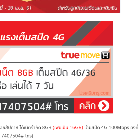
รายสัปดาห์ ได้เน็ตจำกัด 8GB
(เพิ่มเป็น 16GB)
เต็มสปีด 4G 100Mbps คงที่
*17407504# โทร)