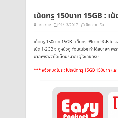
ยกเลิกเน็ตทรู
เน็ตทรู 150บาท 15GB : เน
บน
protrue
01/13/2017
ปิดความเห็น
เน็ต
เน็ตทรู 150บาท 15GB : เน็ตทรู 99บาท 9GB โปรเ
ทรู
เน็ต 1-2GB จะดูหนังดู Youtube ทำได้สบายๆ เพราะว่
150บาท
มากเพราะว่าได้เน็ตปริมาณ จุใจเลยครับ
15GB
*** แจ้งหมดโปร : โปรเน็ตทรู 15GB 150บาท และ
:
เน็ต
ทรู
99บาท
9GB