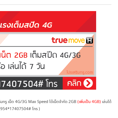
ิมทรู เน็ต 4G/3G Max Speed ได้เน็ตจำกัด 2GB
(เพิ่มเป็น 4GB)
เล่นได้
0*1954*17407504# โทร )