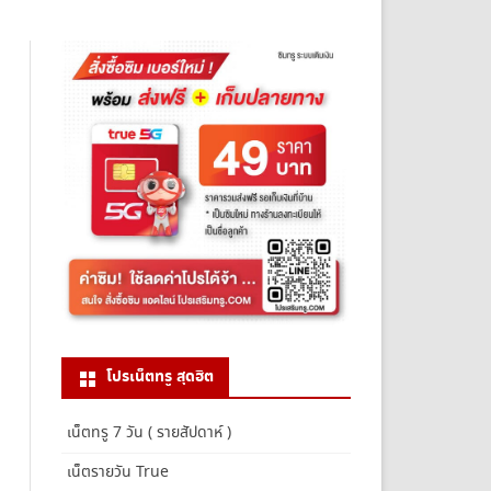
โปรเน็ตทรู สุดฮิต
เน็ตทรู 7 วัน ( รายสัปดาห์ )
เน็ตรายวัน True