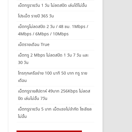
เน็ตทรูรายวัน 1 วัน ไม่ลดสปีด เล่นได้ไม่อั้น
โปรเน็ต รายปี 365 วัน
เน็ตทรูไม่ลดสปีด 2 วัน / 48 ชม. 1Mbps /
4Mbps / 6Mbps / 10Mbps
เน็ตรายเดือน True
เน็ตทรู 2 Mbps ไม่ลดสปีด 1 วัน 7 วัน และ
30 วัน
โทรทุกเครือข่าย 100 นาที 50 บาท ทรู ราย
เดือน
เน็ตทรูรายสัปดาห์ 49บาท 256Kbps ไม่ลดส
ปีด เล่นไม่อั้น 7วัน
เน็ตทรูรายวัน 5 บาท เน็ตแรงไม่จำกัด โซเชียล
ไม่อั้น