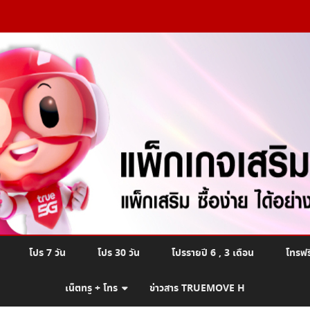
Skip
โปร 7 วัน
โปร 30 วัน
โปรรายปี 6 , 3 เดือน
โทรฟร
to
content
เน็ตทรู + โทร
ข่าวสาร TRUEMOVE H