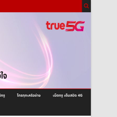
ีทรู
โทรทุกเครือข่าย
เน็ตทรู เต็มสปีด 4G