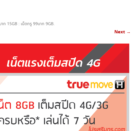
เน็ตทรู+โทรฟรีทรู
เน็ตทรู+โทรทุกค่าย
0บาท 15GB : เน็ตทรู 99บาท 9GB
.
โทรฟรีทรู+เน็ตทรู SUPER SAVE ไม่อั้น
Next →
X 4
โทรฟรีทรู+เน็ตทรู แพ็คเกจคูณสาม
โปรเน็ตทรู+โทร 3G SMART
โปรเน็ตทรู+โทร ISMART
โปรเน็ตทรู+โทร SMART COMBO
TRUE WIFI