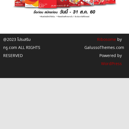
@2023 โปรเสริม
Ribosome
by
ทรู.com ALL RIGHTS
GalussoThemes.com
RESERVED
Powered by
WordPress