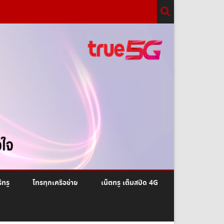
ีทรู
โทรทุกเครือข่าย
เน็ตทรู เต็มสปีด 4G