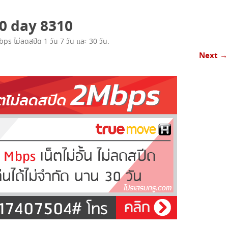
เน็ตทรู+โทรฟรีทรู
0 day 8310
เน็ตทรู+โทรทุกค่าย
bps ไม่ลดสปีด 1 วัน 7 วัน และ 30 วัน
.
โทรฟรีทรู+เน็ตทรู SUPER SAVE ไม่อั้น
Next →
X 4
โทรฟรีทรู+เน็ตทรู แพ็คเกจคูณสาม
โปรเน็ตทรู+โทร 3G SMART
โปรเน็ตทรู+โทร ISMART
โปรเน็ตทรู+โทร SMART COMBO
TRUE WIFI