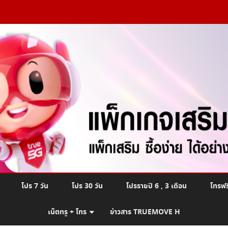
Skip
โปร 7 วัน
โปร 30 วัน
โปรรายปี 6 , 3 เดือน
โทรฟร
to
content
เน็ตทรู + โทร
ข่าวสาร TRUEMOVE H