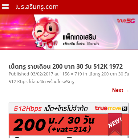
โปรเสริมทรู.com
Skip
to
เน็ตทรู รายเดือน 200 บาท 30 วัน 512K 1972
content
Published
03/02/2017
at
1156 × 719
in
เน็ตทรู 200 บาท 30 วัน
512 Kbps ไม่ลดสปีด พร้อมโทรฟรีทรู
.
Next →