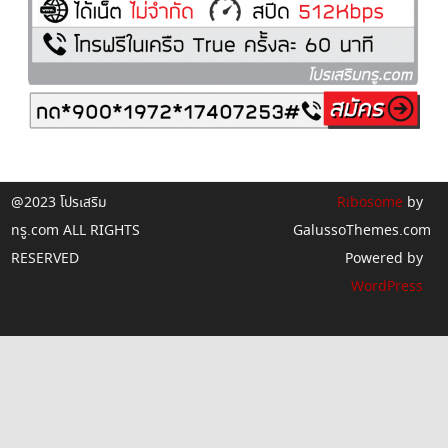
@2023 โปรเสริม
Ribosome
by
ทรู.com ALL RIGHTS
GalussoThemes.com
RESERVED
Powered by
WordPress