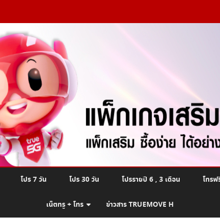
Skip
โปร 7 วัน
โปร 30 วัน
โปรรายปี 6 , 3 เดือน
โทรฟร
to
content
เน็ตทรู + โทร
ข่าวสาร TRUEMOVE H