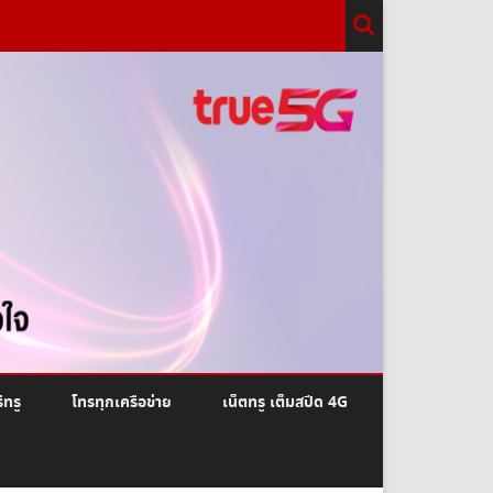
ีทรู
โทรทุกเครือข่าย
เน็ตทรู เต็มสปีด 4G