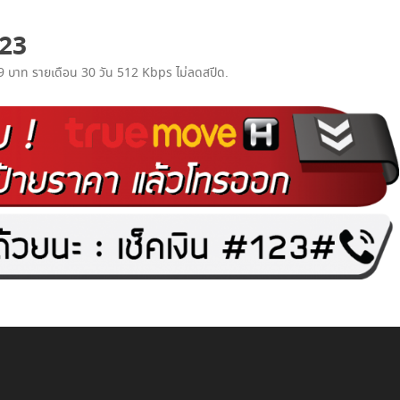
เน็ตทรู+โทรฟรีทรู
123
เน็ตทรู+โทรทุกค่าย
69 บาท รายเดือน 30 วัน 512 Kbps ไม่ลดสปีด
.
โทรฟรีทรู+เน็ตทรู SUPER SAVE ไม่อั้น
X 4
โทรฟรีทรู+เน็ตทรู แพ็คเกจคูณสาม
โปรเน็ตทรู+โทร 3G SMART
โปรเน็ตทรู+โทร ISMART
โปรเน็ตทรู+โทร SMART COMBO
TRUE WIFI