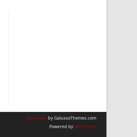
Ribosome
by GalussoThemes.com
Powered by
WordPress