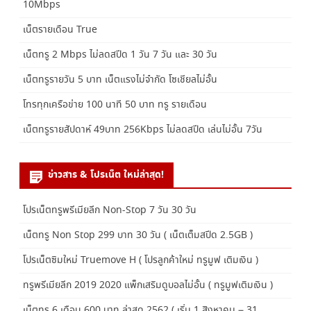
10Mbps
เน็ตรายเดือน True
เน็ตทรู 2 Mbps ไม่ลดสปีด 1 วัน 7 วัน และ 30 วัน
เน็ตทรูรายวัน 5 บาท เน็ตแรงไม่จำกัด โซเชียลไม่อั้น
โทรทุกเครือข่าย 100 นาที 50 บาท ทรู รายเดือน
เน็ตทรูรายสัปดาห์ 49บาท 256Kbps ไม่ลดสปีด เล่นไม่อั้น 7วัน
ข่าวสาร & โปรเน็ต ใหม่ล่าสุด!
โปรเน็ตทรูพรีเมียลีก Non-Stop 7 วัน 30 วัน
เน็ตทรู Non Stop 299 บาท 30 วัน ( เน็ตเต็มสปีด 2.5GB )
โปรเน็ตซิมใหม่ Truemove H ( โปรลูกค้าใหม่ ทรูมูฟ เติมเงิน )
ทรูพรีเมียลีก 2019 2020 แพ็กเสริมดูบอลไม่อั้น ( ทรูมูฟเติมเงิน )
เน็ตทรู 6 เดือน 600 บาท ล่าสุด 2562 ( เริ่ม 1 สิงหาคม – 31