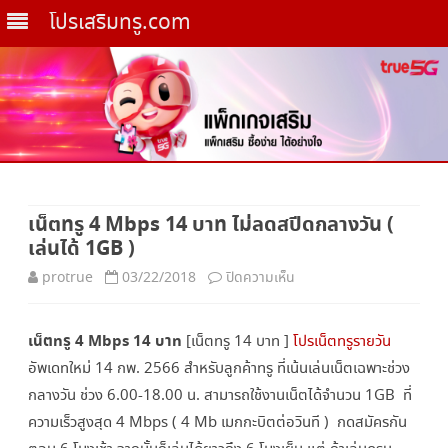
โปรเสริมทรู.com
Skip
to
เน็ตทรู 4 Mbps 14 บาท ไม่ลดสปีดกลางวัน (
content
เล่นได้ 1GB )
บน
protrue
03/22/2018
ปิดความเห็น
เน็ต
เน็ตทรู 4 Mbps 14 บาท
[เน็ตทรู 14 บาท ]
โปรเน็ตทรูรายวัน
ทรู
อัพเดทใหม่ 14 กพ. 2566 สำหรับลูกค้าทรู ที่เน้นเล่นเน็ตเฉพาะช่วง
4
กลางวัน ช่วง 6.00-18.00 น. สามารถใช้งานเน็ตได้จำนวน 1GB ที่
Mbps
ความเร็วสูงสุด 4 Mbps ( 4 Mb เมกกะบิตต่อวินที ) กดสมัครกัน