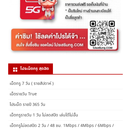
โปรเน็ตทรู สุดฮิต
เน็ตทรู 7 วัน ( รายสัปดาห์ )
เน็ตรายวัน True
โปรเน็ต รายปี 365 วัน
เน็ตทรูรายวัน 1 วัน ไม่ลดสปีด เล่นได้ไม่อั้น
เน็ตทรูไม่ลดสปีด 2 วัน / 48 ชม. 1Mbps / 4Mbps / 6Mbps /