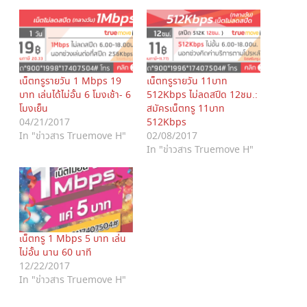
h
h
a
a
r
r
e
e
o
o
n
n
T
F
w
a
i
c
เน็ตทรูรายวัน 1 Mbps 19
เน็ตทรูรายวัน 11บาท
t
e
บาท เล่นได้ไม่อั้น 6 โมงเช้า- 6
512Kbps ไม่ลดสปีด 12ชม.:
t
b
e
o
โมงเย็น
สมัครเน็ตทรู 11บาท
r
o
(
k
04/21/2017
512Kbps
O
(
In "ข่าวสาร Truemove H"
02/08/2017
p
O
e
p
In "ข่าวสาร Truemove H"
n
e
s
n
i
s
n
i
n
n
e
n
w
e
w
w
i
w
n
i
เน็ตทรู 1 Mbps 5 บาท เล่น
d
n
ไม่อั้น นาน 60 นาที
o
d
w
o
12/22/2017
)
w
In "ข่าวสาร Truemove H"
)