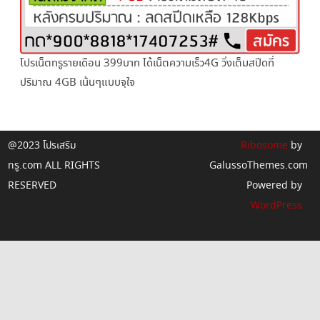
โปรเน็ตทรูรายเดือน 399บาท ได้เน็ตความเร็ว4G วิ่งเต็มสปีดที่
ปริมาณ 4GB เน้นๆแบบจุใจ
@2023 โปรเสริม
Ribosome
by
ทรู.com ALL RIGHTS
GalussoThemes.com
RESERVED
Powered by
WordPress