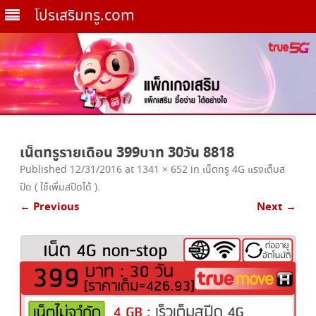
โปรเสริมทรู.com
Skip
to
เน็ตทรูรายเดือน 399บาท 30วัน 8818
content
Published
12/31/2016
at
1341 × 652
in
เน็ตทรู 4G แรงเต็มส
ปีด ( ใช้เพิ่มสปีดได้ )
.
← Previous
Next →