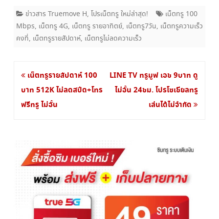
ข่าวสาร Truemove H
,
โปรเน็ตทรู ใหม่ล่าสุด!
เน็ตทรู 100
Mbps
,
เน็ตทรู 4G
,
เน็ตทรู รายอาทิตย์
,
เน็ตทรู7วัน
,
เน็ตทรูความเร็ว
คงที่
,
เน็ตทรูรายสัปดาห์
,
เน็ตทรูไม่ลดความเร็ว
แนะแนว
เน็ตทรูรายสัปดาห์ 100
LINE TV ทรูมูฟ เอช 9บาท ดู
เรื่อง
บาท 512K ไม่ลดสปีด+โทร
ไม่อั้น 24ชม. โปรโซเชียลทรู
ฟรีทรู ไม่อั้น
เล่นได้ไม่จำกัด