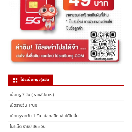
โปรเน็ตทรู สุดฮิต
เน็ตทรู 7 วัน ( รายสัปดาห์ )
เน็ตรายวัน True
เน็ตทรูรายวัน 1 วัน ไม่ลดสปีด เล่นได้ไม่อั้น
โปรเน็ต รายปี 365 วัน