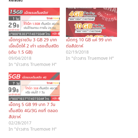
Related
s
s
h
h
a
a
r
r
e
e
o
o
n
n
T
F
w
a
i
c
เน็ตทรูรายวัน 3 GB 29 บาท
เน็ตทรู 10 GB แค่ 99 บาท
t
e
เบิ้ลเน็ตให้ 2 เท่า แรงเต็มสปีด
ต่อสัปดาห์
t
b
e
o
(เดิม 1.5 GB)
02/19/2018
r
o
(
k
09/04/2018
In "ข่าวสาร Truemove H"
O
(
In "ข่าวสาร Truemove H"
p
O
e
p
n
e
s
n
i
s
n
i
n
n
e
n
w
e
w
w
เน็ตทรู 5 GB 99 บาท 7 วัน
i
w
n
i
เต็มสปีด 4G/3G คงที่ ตลอด
d
n
สัปดาห์
o
d
w
o
02/28/2017
)
w
In "ข่าวสาร Truemove H"
)