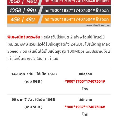
พิเศษเน็ตรับตรุษจีน :
สมัครวันนี้รับเน็ต 2 เท่า พร้อมใช้ TrueID
เพิ่มเติมพิเศษ รวมแล้วได้รับเน็ตสูงสุดถึง 24GB! , โปรเน็ตทรู Max
Speed 7 วัน เล่นเน็ตได้เต็มสปีดสูงสุด 100Mbps เพิ่มปริมาณให้ 2
เท่า ได้เน็ตเยอะจุใจ ในราคาเท่าเดิม
149 บาท 7 วัน : ได้เน็ต 16GB
สมัครกด
(เดิม 8GB )
*9
0
0*1705*17407504#
โทร
99 บาท 7 วัน : ได้เน็ต 10GB
สมัครกด
(เดิม 5GB )
*900*1937*17407504#
โทร