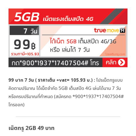
99 บาท 7 วัน ( ราคาเต็ม +vat= 105.93 บ.) :
โปรเน็ตทรูแบบ
คิดตามปริมาณ ได้เน็ตจำกัด 5GB เต็มสปีด 4G เล่นได้นาน 7 วัน
หรือครบปริมาณที่กำหนด (สมัครกด *900*1937*17407504#
โทรออก)
เน็ตทรู 2GB 49 บาท