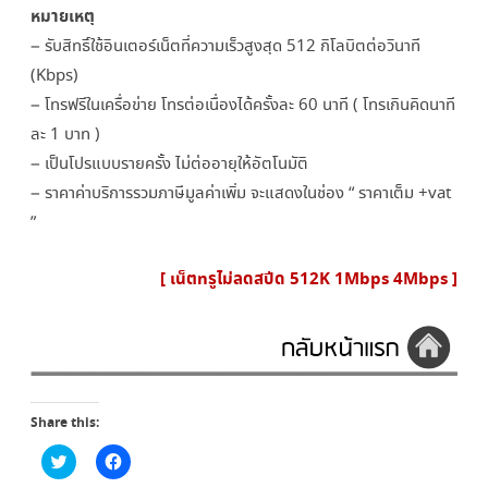
หมายเหตุ
– รับสิทธิ์ใช้อินเตอร์เน็ตที่ความเร็วสูงสุด 512 กิโลบิตต่อวินาที
(Kbps)
– โทรฟรีในเครื่อข่าย โทรต่อเนื่องได้ครั้งละ 60 นาที ( โทรเกินคิดนาที
ละ 1 บาท )
– เป็นโปรแบบรายครั้ง ไม่ต่ออายุให้อัตโนมัติ
– ราคาค่าบริการรวมภาษีมูลค่าเพิ่ม จะแสดงในช่อง “ ราคาเต็ม +vat
”
[ เน็ตทรูไม่ลดสปีด 512K 1Mbps 4Mbps ]
Share this:
C
C
l
l
i
i