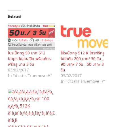
c
c
k
k
t
t
o
o
Related
s
s
h
h
a
a
r
r
e
e
o
o
n
n
T
F
w
a
i
c
โปรเน็ตทรู 50 บาท 512
โปรเน็ตทรู 512 K โทรฟรีทรู
t
e
Kbps ไม่ลดสปีด พร้อมโทร
ไม่จำกัด 200 บาท/ 30 วัน ,
t
b
e
o
ฟรีทรู นาน 3 วัน
90 บาท/ 7 วัน , 50 บาท/ 3
r
o
(
k
03/02/2017
วัน
O
(
In "ข่าวสาร Truemove H"
03/02/2017
p
O
e
p
In "ข่าวสาร Truemove H"
n
e
s
n
i
s
n
i
n
n
e
n
w
e
w
w
i
w
n
i
d
n
o
d