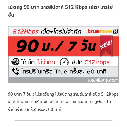
ราย
เน็ตทรู 90 บาท รายสัปดาห์ 512 Kbps เน็ต+โทรไม่
สัปดาห์
อั้น
7
วัน
512
Kbps
ไม่
ลด
สปีด
พร้อม
90 บาท 7 วัน :
โปรเสริมทรู โปรเน็ตทรู รายสัปดาห์ สปีด 512Kbps
โทร
เล่นได้ไม่อั้นความเร็วคงที่ พร้อมโทรฟรีในเครือข่าย ทรูมูฟเอช ไม่
จำกัดจำนวนครั้ง(ครั้งละ 60 นาที )
ฟรี
ทรู