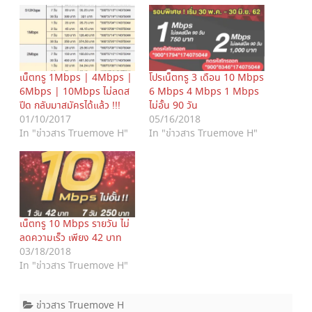
h
h
a
a
r
r
e
e
o
o
n
n
T
F
w
a
i
c
เน็ตทรู 1Mbps | 4Mbps |
โปรเน็ตทรู 3 เดือน 10 Mbps
t
e
6Mbps | 10Mbps ไม่ลดส
6 Mbps 4 Mbps 1 Mbps
t
b
e
o
ปีด กลับมาสมัครได้แล้ว !!!
ไม่อั้น 90 วัน
r
o
(
k
01/10/2017
05/16/2018
O
(
In "ข่าวสาร Truemove H"
In "ข่าวสาร Truemove H"
p
O
e
p
n
e
s
n
i
s
n
i
n
n
e
n
w
e
w
w
เน็ตทรู 10 Mbps รายวัน ไม่
i
w
n
i
ลดความเร็ว เพียง 42 บาท
d
n
03/18/2018
o
d
w
o
In "ข่าวสาร Truemove H"
)
w
)
ข่าวสาร Truemove H