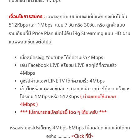
คมชัดขึ้น ที่ความเร็ว 4Mbps
1Mbps
เป็น
เงื่อนไขการสมัคร :
เฉพาะลูกค้าแบบเติมเงินที่มีแพ็กเกจเน็ตไม่อั้น
4Mbps
512Kbps และ 1Mbps แบบ 7 วัน หรือ 30วัน, หรือ ลูกค้าแบบ
รายเดือนที่มี Price Plan เน็ตไม่อั้น ให้ดู Streaming แบบ HD ผ่าน
ให้
แอพพลิเคชั่นดังต่อไปนี้
ดู
Youtube
เมื่อสมัครจะดู Youtube ได้ที่ความเร็ว 4Mbps
เล่น Facebook LIVE หรือชม LIVE สดๆได้ที่ความเร็ว
ได้
4Mbps
ชัด
ดูซีรี่ย์ผ่านแอพ LINE TV ได้ที่ความเร็ว 4Mbps
เข้าเว็บหรือแอพริเคชั่นอื่น ๆ นอกเหนือจากนี้จะได้ความเร็วของ
HD
โปรเดิม 1Mbps หรือ 512Kbps
( น่าจะแถมให้มาเลย
4Mbps )
*** ไม่สามารถสมัครโปรนี้ โดด ๆ ได้นะครับ ***
หรือจะสมัครโปรเน็ตทรู 4Mbps 6Mbps ไม่ลดสปีด แบบเล่นได้ทุก
อย่าง ……….
<Click ที่นี่>