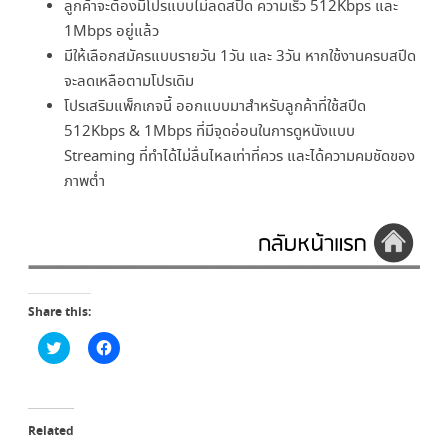
ลูกค้าจะต้องมีโปรแบบไม่ลดสปีด ความเร็ว 512Kbps และ
1Mbps อยู่แล้ว
มีให้เลือกสมัครแบบรายวัน 1วัน และ 3วัน หากใช้งานครบสปีด
จะลดเหลือตามโปรเดิม
โปรเสริมแพ็กเกจนี้ ออกแบบมาสำหรับลูกค้าที่ใช้สปีด
512Kbps & 1Mbps ที่มีจุดอ่อนในการดูหนังแบบ
Streaming ที่ทำได้ไม่ลื่นไหลเท่าที่ควร และได้ความคมชัดของ
ภาพต่ำ
Share this:
C
C
l
l
i
i
c
c
k
k
t
t
o
o
Related
s
s