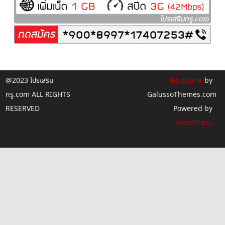
@2023 โปรเสริม
Ribosome
by
ทรู.com ALL RIGHTS
GalussoThemes.com
RESERVED
Powered by
WordPress