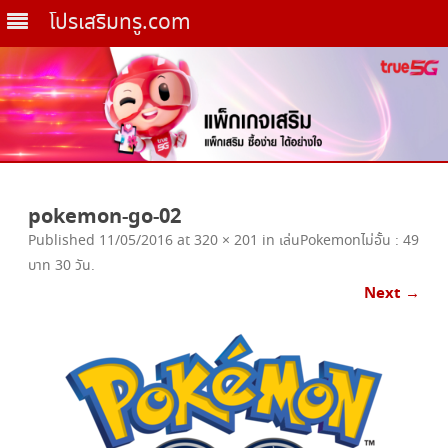
โปรเสริมทรู.com
Skip
to
pokemon-go-02
content
Published
11/05/2016
at
320 × 201
in
เล่นPokemonไม่อั้น : 49
บาท 30 วัน
.
Next →