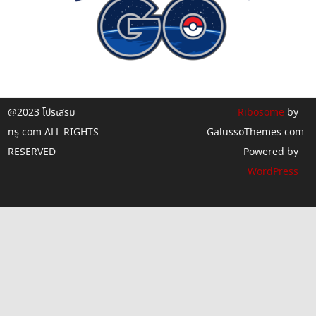
@2023 โปรเสริม
Ribosome
by
ทรู.com ALL RIGHTS
GalussoThemes.com
RESERVED
Powered by
WordPress