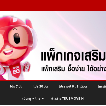
Skip
โปร 7 วัน
โปร 30 วัน
โปรรายปี 6 , 3 เดือน
โทรฟร
to
content
เน็ตทรู + โทร
ข่าวสาร TRUEMOVE H