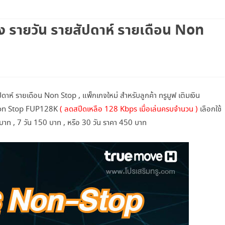
เน็ตทรู+โทรฟรีทรู
อง รายวัน รายสัปดาห์ รายเดือน Non
เน็ตทรู+โทรทุกค่าย
โทรฟรีทรู+เน็ตทรู SUPER SAVE ไม่อั้น
X 4
โทรฟรีทรู+เน็ตทรู แพ็คเกจคูณสาม
าห์ รายเดือน Non Stop , แพ็กเกจใหม่ สำหรับลูกค้า ทรูมูฟ เติมเงิน
โปรเน็ตทรู+โทร 3G SMART
อง Non Stop FUP128K
( ลดสปีดเหลือ 128 Kbps เมื่อเล่นครบจำนวน )
เลือกใช้
 บาท , 7 วัน 150 บาท , หรือ 30 วัน ราคา 450 บาท
โปรเน็ตทรู+โทร ISMART
โปรเน็ตทรู+โทร SMART COMBO
TRUE WIFI