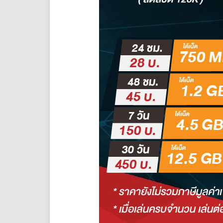
ราย
สัปดาห์
ราย
เดือน
Non
Stop