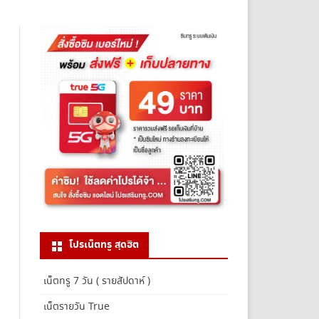
โปรเน็ตทรู สุดฮิต
เน็ตทรู 7 วัน ( รายสัปดาห์ )
เน็ตรายวัน True