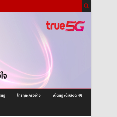
ีทรู
โทรทุกเครือข่าย
เน็ตทรู เต็มสปีด 4G