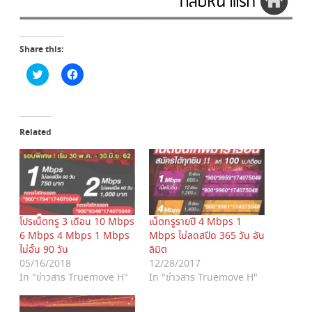
Share this:
C
C
l
l
i
i
c
c
k
k
t
t
o
o
Related
s
s
h
h
a
a
r
r
e
e
o
o
n
n
T
F
w
a
i
c
โปรเน็ตทรู 3 เดือน 10 Mbps
เน็ตทรูรายปี 4 Mbps 1
t
e
6 Mbps 4 Mbps 1 Mbps
Mbps ไม่ลดสปีด 365 วัน อัน
t
b
e
o
ไม่อั้น 90 วัน
ลิมิต
r
o
(
k
05/16/2018
12/28/2017
O
(
In "ข่าวสาร Truemove H"
In "ข่าวสาร Truemove H"
p
O
e
p
n
e
s
n