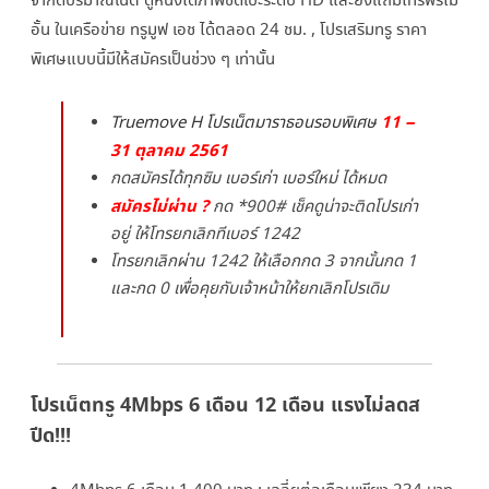
จำกัดปริมาณเน็ต ดูหนังได้ภาพชัดเป๊ะระดับ HD และยังแถมโทรฟรีไม่
6
อั้น ในเครือข่าย ทรูมูฟ เอช ได้ตลอด 24 ชม. , โปรเสริมทรู ราคา
เดือน
พิเศษแบบนี้มีให้สมัครเป็นช่วง ๆ เท่านั้น
1400
บาท
11 –
Truemove H โปรเน็ตมาราธอนรอบพิเศษ
31 ตุลาคม 2561
,
กดสมัครได้ทุกซิม เบอร์เก่า เบอร์ใหม่ ได้หมด
12
สมัครไม่ผ่าน ?
กด *900# เช็คดูน่าจะติดโปรเก่า
อยู่ ให้โทรยกเลิกทีเบอร์ 1242
เดือน
โทรยกเลิกผ่าน 1242 ให้เลือกกด 3 จากนั้นกด 1
2500
และกด 0 เพื่อคุยกับเจ้าหน้าให้ยกเลิกโปรเดิม
บาท
โปรเน็ตทรู 4Mbps 6 เดือน 12 เดือน แรงไม่ลดส
ปีด!!!