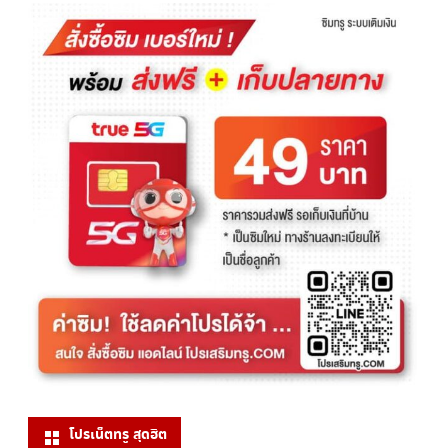
โปรเน็ตทรู สุดฮิต