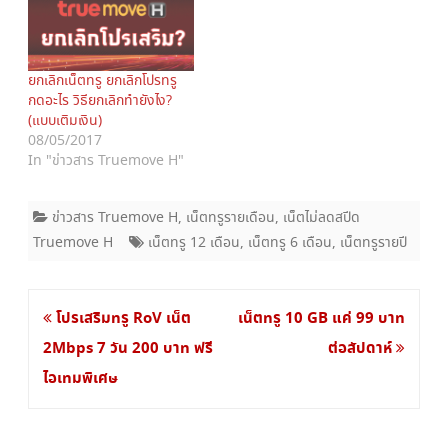
i
s
n
i
n
n
e
n
w
e
w
w
ยกเลิกเน็ตทรู ยกเลิกโปรทรู
i
w
n
i
กดอะไร วิธียกเลิกทำยังไง?
d
n
(แบบเติมเงิน)
o
d
w
o
08/05/2017
)
w
In "ข่าวสาร Truemove H"
)
ข่าวสาร Truemove H
,
เน็ตทรูรายเดือน
,
เน็ตไม่ลดสปีด
Truemove H
เน็ตทรู 12 เดือน
,
เน็ตทรู 6 เดือน
,
เน็ตทรูรายปี
แนะแนว
โปรเสริมทรู RoV เน็ต
เน็ตทรู 10 GB แค่ 99 บาท
เรื่อง
2Mbps 7 วัน 200 บาท ฟรี
ต่อสัปดาห์
ไอเทมพิเศษ