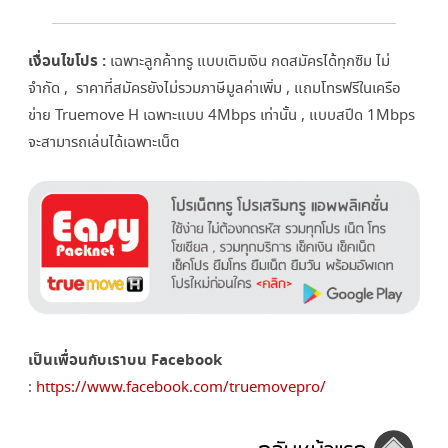
เงื่อนไขโปร :
เฉพาะลูกค้าทรู แบบเติมเงิน กดสมัครได้ทุกซิม ไม่
จำกัด , ราคาที่สมัครยังไม่รวมภาษีมูลค
่าเพิ่ม , แถมโทรฟรีในเครือ
ข่าย Truemove H เฉพาะแบบ 4Mbps เท่านั้น , แบบสปีด 1Mbps
จะสามารถเล่นได้เฉพาะเน็ต
เป็นเพื่อนกับเราบน Facebook
:
https://www.facebook.com/truemovepro/