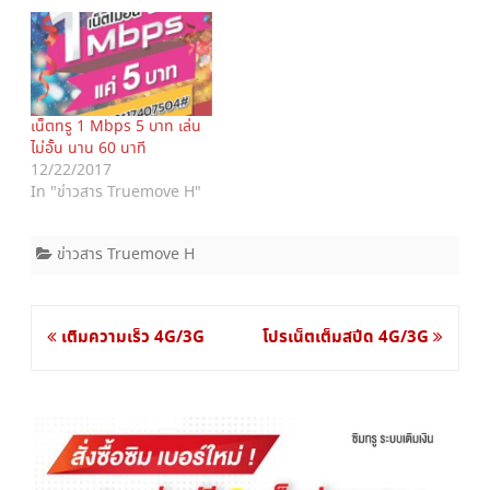
p
O
e
p
n
e
s
n
i
s
n
i
n
n
e
n
w
e
เน็ตทรู 1 Mbps 5 บาท เล่น
w
w
ไม่อั้น นาน 60 นาที
i
w
n
i
12/22/2017
d
n
In "ข่าวสาร Truemove H"
o
d
w
o
)
w
)
ข่าวสาร Truemove H
แนะแนว
เติมความเร็ว 4G/3G
โปรเน็ตเต็มสปีด 4G/3G
เรื่อง