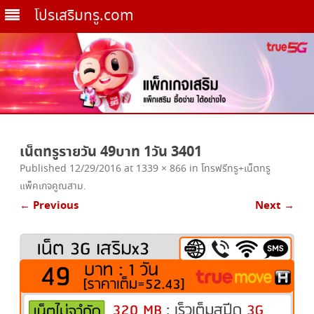
โปรเสริมทรู.com
Skip
to
เน็ตทรูรายวัน 49บาท 1วัน 3401
content
Published
12/29/2016
at
1339 × 866
in
โทรฟรีทรู+เน็ตทรู
แพ็คเกจคูณสาม
.
← Previous
Next →