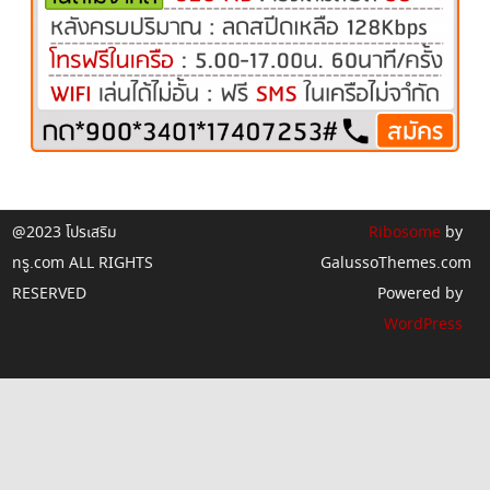
@2023 โปรเสริม
Ribosome
by
ทรู.com ALL RIGHTS
GalussoThemes.com
RESERVED
Powered by
WordPress