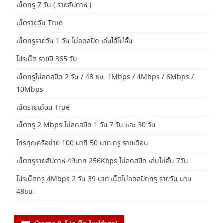
เน็ตทรู 7 วัน ( รายสัปดาห์ )
เน็ตรายวัน True
เน็ตทรูรายวัน 1 วัน ไม่ลดสปีด เล่นได้ไม่อั้น
โปรเน็ต รายปี 365 วัน
เน็ตทรูไม่ลดสปีด 2 วัน / 48 ชม. 1Mbps / 4Mbps / 6Mbps /
10Mbps
เน็ตรายเดือน True
เน็ตทรู 2 Mbps ไม่ลดสปีด 1 วัน 7 วัน และ 30 วัน
โทรทุกเครือข่าย 100 นาที 50 บาท ทรู รายเดือน
เน็ตทรูรายสัปดาห์ 49บาท 256Kbps ไม่ลดสปีด เล่นไม่อั้น 7วัน
โปรเน็ตทรู 4Mbps 2 วัน 39 บาท เน็ตไม่ลดสปีดทรู รายวัน นาน
48ชม.