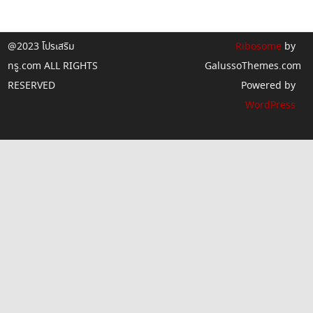
@2023 โปรเสริม
Ribosome
by
ทรู.com ALL RIGHTS
GalussoThemes.com
RESERVED
Powered by
WordPress