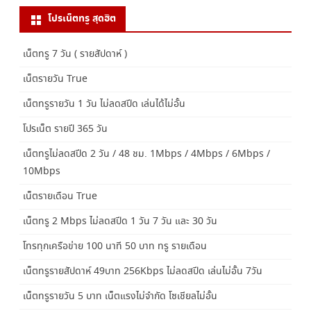
โปรเน็ตทรู สุดฮิต
เน็ตทรู 7 วัน ( รายสัปดาห์ )
เน็ตรายวัน True
เน็ตทรูรายวัน 1 วัน ไม่ลดสปีด เล่นได้ไม่อั้น
โปรเน็ต รายปี 365 วัน
เน็ตทรูไม่ลดสปีด 2 วัน / 48 ชม. 1Mbps / 4Mbps / 6Mbps /
10Mbps
เน็ตรายเดือน True
เน็ตทรู 2 Mbps ไม่ลดสปีด 1 วัน 7 วัน และ 30 วัน
โทรทุกเครือข่าย 100 นาที 50 บาท ทรู รายเดือน
เน็ตทรูรายสัปดาห์ 49บาท 256Kbps ไม่ลดสปีด เล่นไม่อั้น 7วัน
เน็ตทรูรายวัน 5 บาท เน็ตแรงไม่จำกัด โซเชียลไม่อั้น