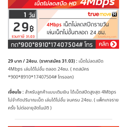
29 บาท / 24ชม. (ราคาสมัคร 31.03) :
เน็ตไม่ลดสปีด
4Mbps เล่นได้ไม่อั้น ตลอด 24ชม. ( กดสมัคร
*900*8910*17407504# โทรออก)
เงื่อนไข :
สำหรับลูกค้าแบบเติมเงิน ได้เน็ตสปีดสูงสุด 4Mbps
ไม่จำกัดปริมาณเน็ต เล่นได้ไม่อั้น จนครบ 24ชม. ( แพ็กเกจราย
ครั้ง ไม่ต่ออายุอัตโนมัติ )