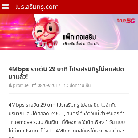
โปรเสริมทรู.com
Skip
to
4Mbps รายวัน 29 บาท โปรเสริมทรูไม่ลดสปีด
content
มาแล้ว!
บน
protrue
08/09/2017
ปิดความเห็น
4Mbps
4Mbps รายวัน 29 บาท โปรเสริมทรู ไม่ลดสปีด ไม่จำกัด
ราย
ปริมาณ เล่นได้ตลอด 24ชม. , สมัครได้แล้ววันนี้ สำหรับลูกค้า
วัน
Truemove ระบบเติมเงิน , ที่ต้องการใช้เน็ตเพียง 1 วัน แบบ
29
ไม่จำกัดปริมาณ ได้สปีด 4Mbps กดสมัครได้เอง เพียงวันละ