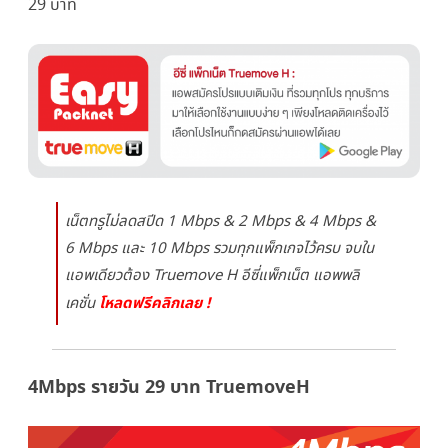
29 บาท
บาท
โปร
เส
ริม
ทรู
ไม่
ลด
เน็ตทรูไม่ลดสปีด 1 Mbps & 2 Mbps & 4 Mbps &
6 Mbps และ 10 Mbps รวมทุกแพ็กเกจไว้ครบ จบใน
สปีด
แอพเดียวต้อง Truemove H อีซี่แพ็กเน็ต แอพพลิ
มา
โหลดฟรีคลิกเลย !
เคชั่น
แล้ว!
4Mbps รายวัน 29 บาท TruemoveH