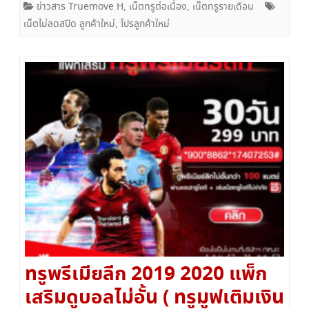
ข่าวสาร Truemove H
,
เน็ตทรูต่อเนื่อง
,
เน็ตทรูรายเดือน
เน็ตไม่ลดสปีด ลูกค้าใหม่
,
โปรลูกค้าใหม่
ทรูพรีเมียลีก 2019 2020 แพ็ก
เสริมดูบอลไม่อั้น ( ทรูมูฟเติมเงิน