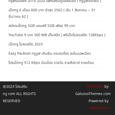
ทรูพรีเมียลีก 2019 2020 แพ็กเสริมดูบอลไม่อั้น ( ทรูมูฟเติมเงิน )
เน็ตทรู 6 เดือน 600 บาท ล่าสุด 2562 ( เริ่ม 1 สิงหาคม – 31
ธันวาคม 62 )
สมัครเน็ตทรู 5GB แถมฟรี 5GB เพียง 99 บาท
YouTube 9 บาท 500 MB เต็มสปีด ( ฟรีเน็ตไม่ลดสปีด 128Kbps )
เน็ตทรู ไม่ลดสปีด 2023
Easy Packnet ทรูมูฟ เติมเงิน ครบทุกโปร จบในแอพเดียว
โปรเน็ตทรู 512 Kbps ต่อเนื่อง รายวัน รายสัปดาห์ รายเดือน
@2023 โปรเสริม
Ribosome
by
ทรู.com ALL RIGHTS
GalussoThemes.com
RESERVED
Powered by
WordPress