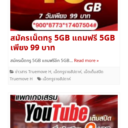
สมัครเน็ตทรู 5GB แถมฟรี 5GB
เพียง 99 บาท
สมัครเน็ตทรู 5GB แถมฟรีอีก 5GB…
Read more »
ข่าวสาร Truemove H
,
เน็ตทรูรายสัปดาห์
,
เน็ตเต็มสปีด
Truemove H
เน็ตทรูรายสัปดาห์