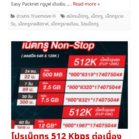
Easy Packnet ทรูมูฟ เติมเงิน ,…
Read more »
ข่าวสาร Truemove H
สมัครเน็ตทรู
,
เน็ตทรู
,
เน็ตทรูราย
วัน
,
เน็ตทรูรายสัปดาห์
,
เน็ตทรูรายเดือน
,
โปรเน็ตทรู
โปรเน็ตทรู 512 Kbps ต่อเนื่อง