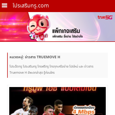
โปรเสริมทรู.com
Skip
to
content
หมวดหมู่:
ข่าวสาร TRUEMOVE H
โปรเน็ตทรู โปรเสริมทรู โทรฟรีทรู โทรทุกเครือข่าย โปรใหม่ และ ข่าวสาร
Truemove H อัพเดทล่าสุด รู้ก่อนใคร