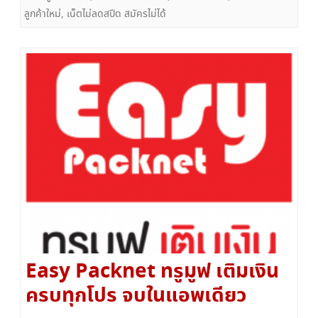
ลูกค้าใหม่
,
เน็ตไม่ลดสปีด สมัครไม่ได้
Easy Packnet ทรูมูฟ เติมเงิน
ครบทุกโปร จบในแอพเดียว