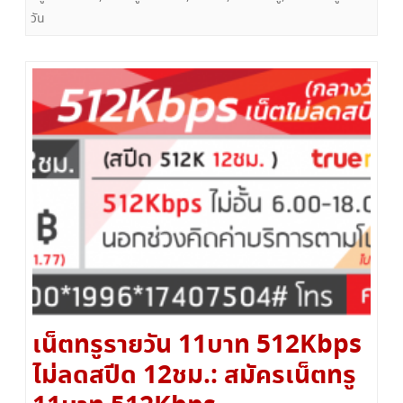
วัน
เน็ตทรูรายวัน 11บาท 512Kbps
ไม่ลดสปีด 12ชม.: สมัครเน็ตทรู