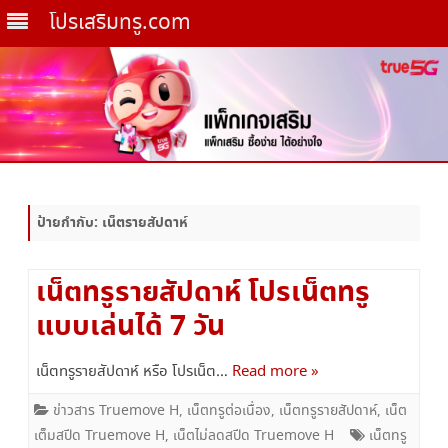
โปรเสริมทรู.com
Skip
to
content
ป้ายกำกับ:
เน็ตรายสัปดาห์
เน็ตทรูรายสัปดาห์ โปรเน็ตทรู
แบบเล่นได้ 7 วัน
เน็ตทรูรายสัปดาห์ หรือ โปรเน็ต…
Read more »
ข่าวสาร Truemove H
,
เน็ตทรูต่อเนื่อง
,
เน็ตทรูรายสัปดาห์
,
เน็ต
เต็มสปีด Truemove H
,
เน็ตไม่ลดสปีด Truemove H
เน็ตทรู