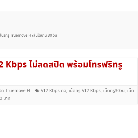
เน็ตทรู+โทรฟรีทรู
เน็ตทรู+โทรทุกค่าย
โทรฟรีทรู+เน็ตทรู SUPER SAVE ไม่อั้น
ฟ โปรทรู Truemove H เล่นได้นาน 30 วัน
X 4
โทรฟรีทรู+เน็ตทรู แพ็คเกจคูณสาม
12 Kbps ไม่ลดสปีด พร้อมโทรฟรีทรู
โปรเน็ตทรู+โทร 3G SMART
โปรเน็ตทรู+โทร ISMART
โปรเน็ตทรู+โทร SMART COMBO
สปีด Truemove H
512 Kbps คือ
,
เน็ตทรู 512 Kbps
,
เน็ตทรู30วัน
,
เน็ต
00 บาท
TRUE WIFI