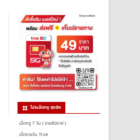
โปรเน็ตทรู สุดฮิต
เน็ตทรู 7 วัน ( รายสัปดาห์ )
เน็ตรายวัน True