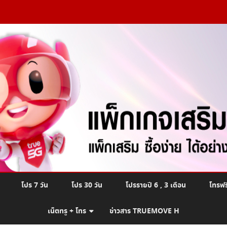
Skip
โปร 7 วัน
โปร 30 วัน
โปรรายปี 6 , 3 เดือน
โทรฟร
to
content
เน็ตทรู + โทร
ข่าวสาร TRUEMOVE H