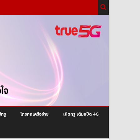
ีทรู
โทรทุกเครือข่าย
เน็ตทรู เต็มสปีด 4G