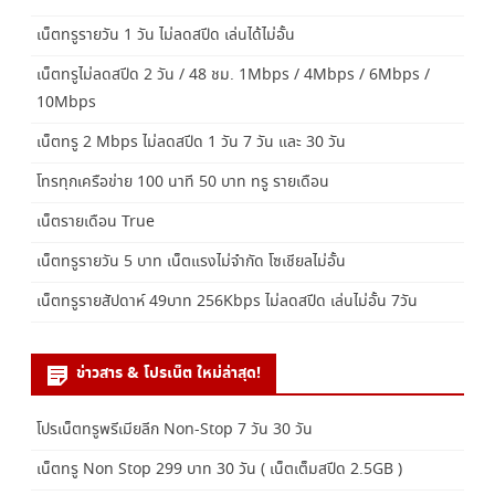
เน็ตทรูรายวัน 1 วัน ไม่ลดสปีด เล่นได้ไม่อั้น
เน็ตทรูไม่ลดสปีด 2 วัน / 48 ชม. 1Mbps / 4Mbps / 6Mbps /
10Mbps
เน็ตทรู 2 Mbps ไม่ลดสปีด 1 วัน 7 วัน และ 30 วัน
โทรทุกเครือข่าย 100 นาที 50 บาท ทรู รายเดือน
เน็ตรายเดือน True
เน็ตทรูรายวัน 5 บาท เน็ตแรงไม่จำกัด โซเชียลไม่อั้น
เน็ตทรูรายสัปดาห์ 49บาท 256Kbps ไม่ลดสปีด เล่นไม่อั้น 7วัน
ข่าวสาร & โปรเน็ต ใหม่ล่าสุด!
โปรเน็ตทรูพรีเมียลีก Non-Stop 7 วัน 30 วัน
เน็ตทรู Non Stop 299 บาท 30 วัน ( เน็ตเต็มสปีด 2.5GB )