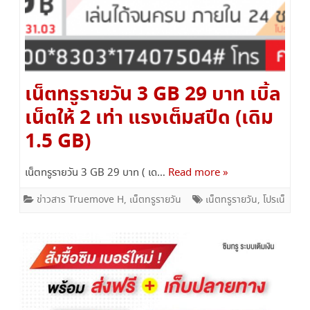
เน็ตทรูรายวัน 3 GB 29 บาท เบิ้ล
เน็ตให้ 2 เท่า แรงเต็มสปีด (เดิม
1.5 GB)
เน็ตทรูรายวัน 3 GB 29 บาท ( เด…
Read more »
ข่าวสาร Truemove H
,
เน็ตทรูรายวัน
เน็ตทรูรายวัน
,
โปรเน็