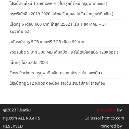
โปรเน็ตซิมใหม่ Truemove H ( โปรลูกค้าใหม่ ทรูมูฟ เติมเงิน )
ทรูพรีเมียลีก 2019 2020 แพ็กเสริมดูบอลไม่อั้น ( ทรูมูฟเติมเงิน )
เน็ตทรู 6 เดือน 600 บาท ล่าสุด 2562 ( เริ่ม 1 สิงหาคม – 31
ธันวาคม 62 )
สมัครเน็ตทรู 5GB แถมฟรี 5GB เพียง 99 บาท
YouTube 9 บาท 500 MB เต็มสปีด ( ฟรีเน็ตไม่ลดสปีด 128Kbps )
เน็ตทรู ไม่ลดสปีด 2023
Easy Packnet ทรูมูฟ เติมเงิน ครบทุกโปร จบในแอพเดียว
โปรเน็ตทรู 512 Kbps ต่อเนื่อง รายวัน รายสัปดาห์ รายเดือน
@2023 โปรเสริม
Ribosome
by
ทรู.com ALL RIGHTS
GalussoThemes.com
RESERVED
Powered by