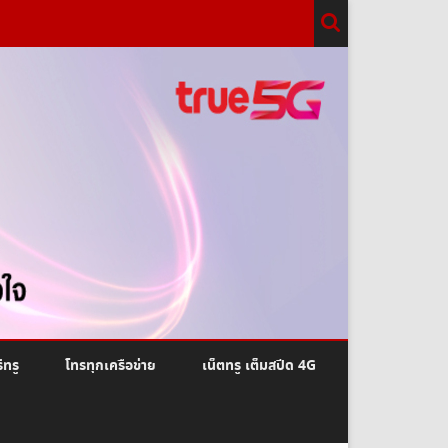
ีทรู
โทรทุกเครือข่าย
เน็ตทรู เต็มสปีด 4G