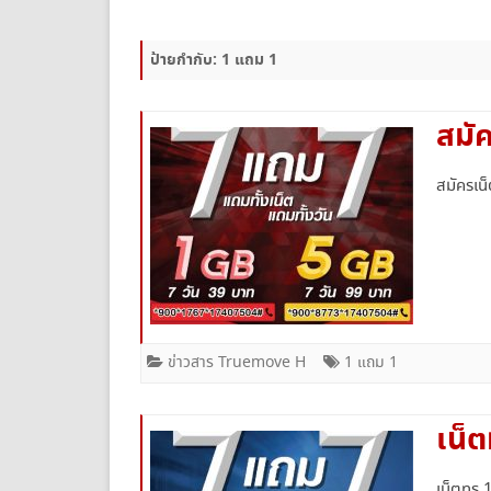
ยกเลิกเน็ตทรู
ป้ายกำกับ:
1 แถม 1
สมัค
สมัครเน
ข่าวสาร Truemove H
1 แถม 1
เน็ต
เน็ตทรู