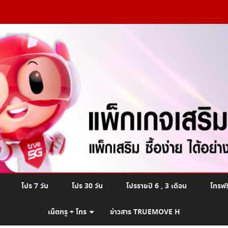
Skip
โปร 7 วัน
โปร 30 วัน
โปรรายปี 6 , 3 เดือน
โทรฟร
to
content
เน็ตทรู + โทร
ข่าวสาร TRUEMOVE H