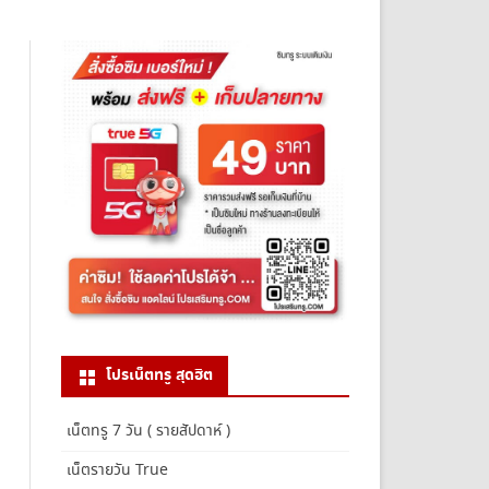
โปรเน็ตทรู สุดฮิต
เน็ตทรู 7 วัน ( รายสัปดาห์ )
เน็ตรายวัน True