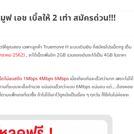
เน็ตทรู+โทรฟรีทรู
ฟ เอช เบิ้ลให้ 2 เท่า สมัครด่วน!!!
เน็ตทรู+โทรทุกค่าย
โทรฟรีทรู+เน็ตทรู SUPER SAVE ไม่อั้น
X 4
น็ตให้คูณสอง เฉพาะลูกค้า Truemove H ระบบเติมเงิน ที่สมัครโปรเน็ตทรู เต็ม
โทรฟรีทรู+เน็ตทรู แพ็คเกจคูณสาม
 มกราคม 2562)
, จะได้เน็ตเพิ่มอีก 2GB รวมของเดิมจะได้เป็น 4GB ในราคา
โปรเน็ตทรู+โทร 3G SMART
โปรเน็ตทรู+โทร ISMART
น็ตไม่ลดสปีด 1Mbps 4Mbps 6Mbps
เมื่อเทียบกันจะเร็วกว่ามาก เพราะไม่ได้
โปรเน็ตทรู+โทร SMART COMBO
เต็มที่ตามที่ระบบจะเอื้ออำนวย แน่นอนเร็วกว่าแบบ 6Mbps แน่นอน แต่….ต้องคอย
แพ็กเกจที่เราซื้อ ถ้าไม่ได้เอาไว้ดูหนังเป็นเรื่อง ๆ ทุกวัน ก็ใช้กันไม่ค่อยจะ
TRUE WIFI