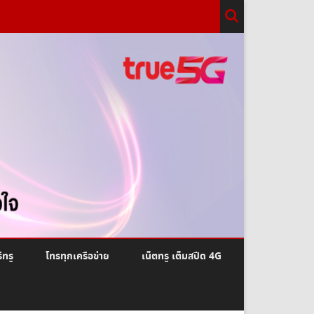
ีทรู
โทรทุกเครือข่าย
เน็ตทรู เต็มสปีด 4G