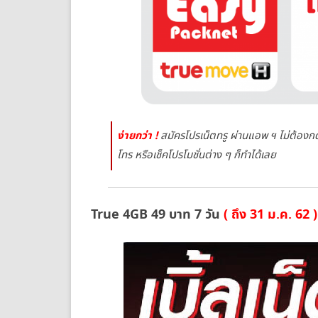
ให้
2
เท่า
สมัคร
ด่วน!!!
ง่ายกว่า !
สมัครโปรเน็ตทรู ผ่านแอพ ฯ ไม่ต้องกดร
โทร หรือเช็คโปรโมชั่นต่าง ๆ ก็ทำได้เลย
True 4GB 49 บาท 7 วัน
( ถึง 31 ม.ค. 62 )