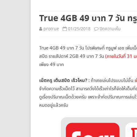
ยกเลิกเน็ตทรู
True 4GB 49 บาท 7 วัน ทรูมู
บน
protrue
01/25/2018
ปิดความเห็น
True
True 4GB 49 บาท 7 วัน โปรพิเศษที่ ทรูมูฟ เอช เพิ่มเ
4GB
สปีด รายสัปดาห์ 2GB 49 บาท 7 วัน
(ภายในวันที่ 31
49
เพียง 49 บาท
บาท
เน็ตทรู เต็มสปีด เร็วไหม? :
ถ้าเคยเล่นโปรแบบไม่อั้น
เ
7
จำกัดความเร็วเน็ตไว้ สามารถวิ่งได้เร็วเท่าไรก็จัดให้
วัน
ดูเรื่องปริมาณเน็ตด้วยครับ เพราะจำกัดปริมาณการเล่นไว้ตาม
ทรู
หมดอยู่แล้วครับ
มูฟ
เอช
เบิ้ล