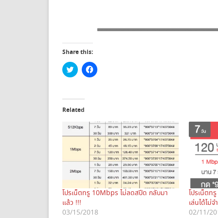
Share this:
C
C
l
l
i
i
c
c
k
k
t
t
o
o
Related
s
s
h
h
a
a
r
r
e
e
o
o
n
n
T
F
w
a
i
c
t
e
t
b
e
o
โปรเน็ตทรู 10Mbps ไม่ลดสปีด กลับมา
โปรเน็ตทร
r
o
(
k
แล้ว !!!
เล่นได้ไม่จ
O
(
03/15/2018
02/11/20
p
O