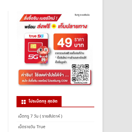
โปรเน็ตทรู สุดฮิต
เน็ตทรู 7 วัน ( รายสัปดาห์ )
เน็ตรายวัน True