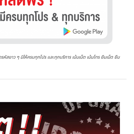
หัสยาว ๆ มีให้ครบทุกโปร และทุกบริการ เน้นเน็ต เน้นโทร ยืมเน็ต ยืม