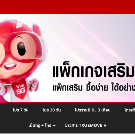
Skip
โปร 7 วัน
โปร 30 วัน
โปรรายปี 6 , 3 เดือน
โทรฟร
to
content
เน็ตทรู + โทร
ข่าวสาร TRUEMOVE H