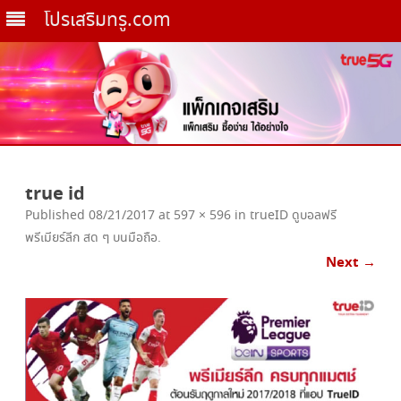
โปรเสริมทรู.com
Skip
to
true id
content
Published
08/21/2017
at
597 × 596
in
trueID ดูบอลฟรี
พรีเมียร์ลีก สด ๆ บนมือถือ
.
Next →