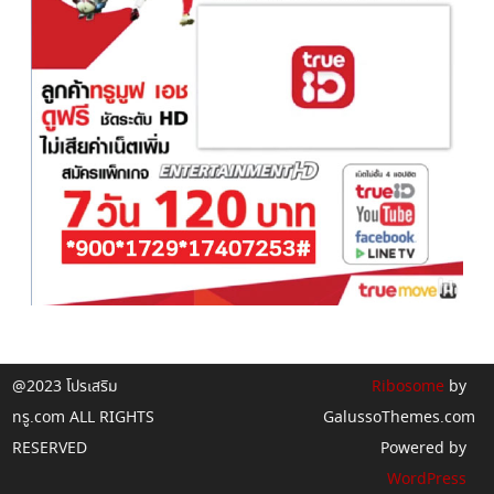
@2023 โปรเสริม
Ribosome
by
ทรู.com ALL RIGHTS
GalussoThemes.com
RESERVED
Powered by
WordPress