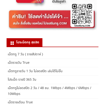
โปรเน็ตทรู สุดฮิต
เน็ตทรู 7 วัน ( รายสัปดาห์ )
เน็ตรายวัน True
เน็ตทรูรายวัน 1 วัน ไม่ลดสปีด เล่นได้ไม่อั้น
โปรเน็ต รายปี 365 วัน
เน็ตทรูไม่ลดสปีด 2 วัน / 48 ชม. 1Mbps / 4Mbps / 6Mbps /
10Mbps
เน็ตรายเดือน True