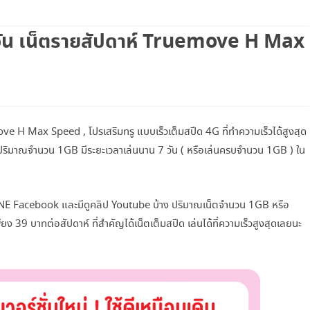
เน็ตทรู+โทรฟรีทรู
วัน เน็ตรายสัปดาห์ Truemove H Max
เน็ตทรู+โทรทุกค่าย
โทรฟรีทรู+เน็ตทรู SUPER SAVE ไม่อั้น
X 4
โทรฟรีทรู+เน็ตทรู แพ็คเกจคูณสาม
ve H Max Speed , โปรเสริมทรู แบบเร็วเต็มสปีด 4G ที่ทำความเร็วได้สูงสุด
โปรเน็ตทรู+โทร 3G SMART
ปริมาณจำนวน 1GB มีระยะเวลาเล่นนาน 7 วัน ( หรือเล่นครบจำนวน 1GB ) ใน
โปรเน็ตทรู+โทร ISMART
โปรเน็ตทรู+โทร SMART COMBO
แชท LINE Facebook และมีดูคลิป Youtube บ้าง ปริมาณเน็ตจำนวน 1GB หรือ
 39 บาทต่อสัปดาห์ ที่สำคัญได้เน็ตเต็มสปีด เล่นได้ที่ความเร็วสูงสุดเลยนะ
TRUE WIFI