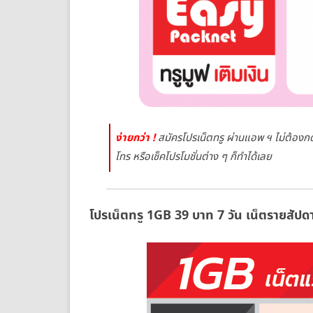
ราย
สัปดาห์
Truemo
H
Max
ง่ายกว่า !
สมัครโปรเน็ตทรู ผ่านแอพ ฯ ไม่ต้องกดร
Speed
โทร หรือเช็คโปรโมชั่นต่าง ๆ ก็ทำได้เลย
โปรเน็ตทรู 1GB 39 บาท 7 วัน เน็ตรายสัป