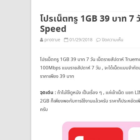
ยกเลิกเน็ตทรู
โปรเน็ตทรู 1GB 39 บาท 7 
Speed
บน
protrue
01/29/2018
ปิดความเห็น
โปร
โปรเน็ตทรู 1GB 39 บาท 7 วัน เน็ตรายสัปดาห์ Truemo
เน็ต
100Mbps แบบรายสัปดาห์ 7 วัน , จะได้เน็ตแบบจำกัด
ทรู
ราคาเพียง 39 บาท
1GB
จุดเด่น :
ถ้าไม่ใช้ดูหนัง เป็นเรื่อง ๆ , แค่เข้าเน็ต 
39
2GB ก็เพียงพอกับการใช้งานแล้วครับ ราคาก็ประหยัดเพียง
บาท
ครับ
7
วัน
เน็ต