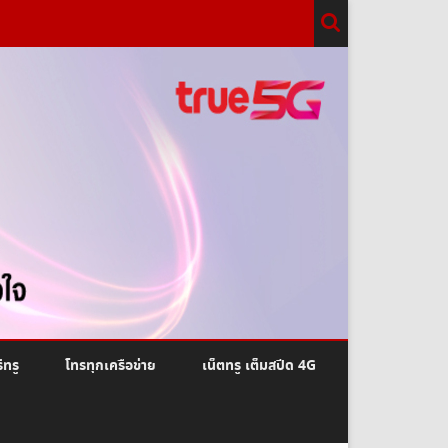
ีทรู
โทรทุกเครือข่าย
เน็ตทรู เต็มสปีด 4G