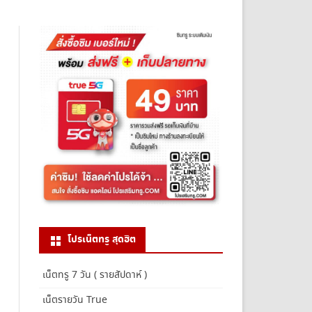
โปรเน็ตทรู สุดฮิต
เน็ตทรู 7 วัน ( รายสัปดาห์ )
เน็ตรายวัน True