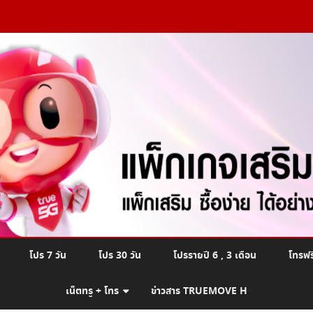
Skip
โปร 7 วัน
โปร 30 วัน
โปรรายปี 6 , 3 เดือน
โทรฟร
to
content
เน็ตทรู + โทร
ข่าวสาร TRUEMOVE H