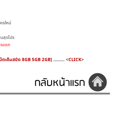
ัครใหม่
ิ้นสุดโปร
ทรออก
น็ตเต็มสปีด 8GB 5GB 2GB
] ……… <
CLICK
>