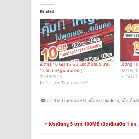
k
k
t
t
o
o
Related
s
s
h
h
a
a
r
r
e
e
o
o
n
n
T
F
w
a
i
c
t
e
t
b
e
o
เน็ตทรู 10 GB 15 GB แรงเต็มสปีด นาน
เน็ตทรู 10
r
o
(
k
15 วัน ( ทรูมูฟ เติมเงิน )
02/19/20
O
(
09/13/2018
In "ข่าว
p
O
e
p
In "ข่าวสาร Truemove H"
n
e
s
n
i
s
n
i
ข่าวสาร Truemove H
,
เน็ตทรูรายสัปดาห์
,
เน็ตเต็ม
n
n
e
n
w
e
w
w
i
w
n
i
แนะแนว
โปรเน็ตทรู 5 บาท 100MB เน็ตเต็มสปีด 1 ชม.
d
n
o
d
เรื่อง
w
o
)
w