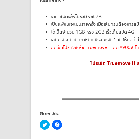
เงื่อนไขโปร :
ราคาสมัครยังไม่รวม vat 7%
เป็นแพ็กเกจแบบรายครั้ง เมื่อเล่นครบต้องการสม
ได้เน็ตจำนวน 1GB หรือ 2GB เร็วเต็มสปีด 4G
เล่นครบจำนวนที่กำหนด หรือ ครบ 7 วัน ให้ถือว่าส
กดเช็คโปรคงเหลือ Truemove H กด *900# โ
[
โปรเน็ต Truemove H เ
Share this:
C
C
l
l
i
i
c
c