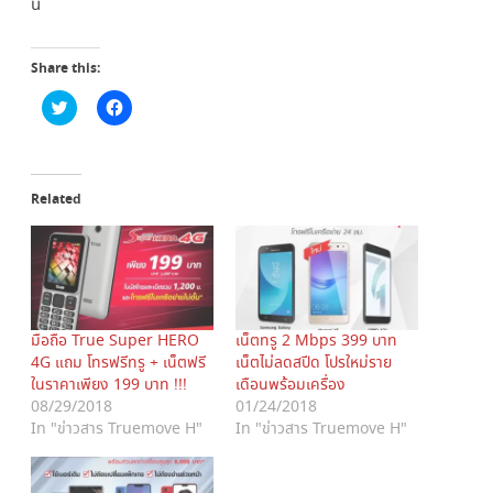
นี่
Share this:
C
C
l
l
i
i
c
c
k
k
t
t
o
o
Related
s
s
h
h
a
a
r
r
e
e
o
o
n
n
T
F
w
a
i
c
มือถือ True Super HERO
เน็ตทรู 2 Mbps 399 บาท
t
e
4G แถม โทรฟรีทรู + เน็ตฟรี
เน็ตไม่ลดสปีด โปรใหม่ราย
t
b
e
o
ในราคาเพียง 199 บาท !!!
เดือนพร้อมเครื่อง
r
o
(
k
08/29/2018
01/24/2018
O
(
In "ข่าวสาร Truemove H"
In "ข่าวสาร Truemove H"
p
O
e
p
n
e
s
n
i
s