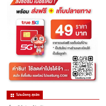
โปรเน็ตทรู สุดฮิต