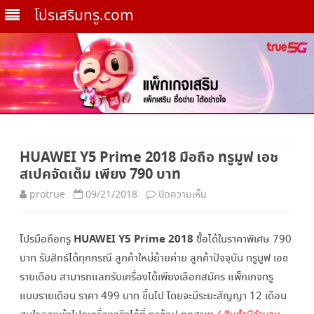
โปรเสริมทรู.com
Skip
to
HUAWEI Y5 Prime 2018 มือถือ ทรูมูฟ เอช
content
สเปคจัดเต็ม เพียง 790 บาท
บน
protrue
09/21/2018
ปิดความเห็น
HUAWEI
HUAWEI Y5 Prime 2018
โปรมือถือทรู
ซื้อได้ในราคาพิเศษ 790
Y5
บาท รับสิทธ์ได้ทุกกรณี ลูกค้าใหม่ย้ายค่าย ลูกค้าปัจจุบัน ทรูมูฟ เอช
Prime
รายเดือน สามารถแลกรับเครื่องได้เพียงเลือกสมัคร แพ็กเกจทรู
2018
แบบรายเดือน ราคา 499 บาท ขึ้นไป โดยจะมีระยะสัญญา 12 เดือน