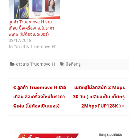
n
i
n
n
e
n
w
e
w
w
ลูกค้า Truemove H ราย
i
w
n
i
เดือน ซื้อเครื่องใหม่ในราคา
d
n
พิเศษ (ไม่ต้องเปิดเบอร์)
o
d
w
o
09/17/2018
)
w
In "ข่าวสาร Truemove H"
)
ข่าวสาร Truemove H
มือถือทรู
แนะแนว
ลูกค้า Truemove H ราย
เน็ตทรูไม่ลดสปีด 2 Mbps
เรื่อง
เดือน ซื้อเครื่องใหม่ในราคา
30 วัน ( เปลี่ยนเป็น เน็ตทรู
พิเศษ (ไม่ต้องเปิดเบอร์)
2Mbps FUP128K )