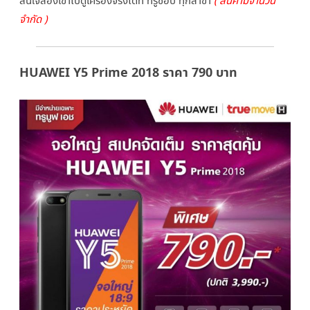
สนใจลองเข้าไปดูเครื่องจริงได้ที่ ทรูช้อป ทุกสาขา
( สินค้ามีจำนวน
มือ
จำกัด )
ถือ
ทรู
HUAWEI Y5 Prime 2018 ราคา 790 บาท
มูฟ
เอช
สเปค
จัด
เต็ม
เพียง
790
บาท