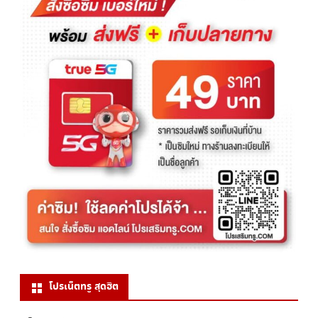
โปรเน็ตทรู สุดฮิต